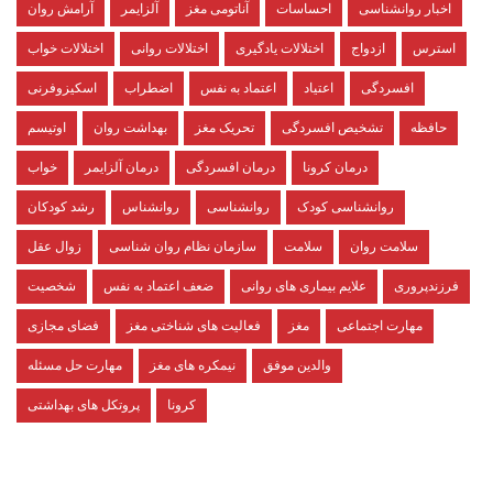
اخبار روانشناسی
احساسات
آناتومی مغز
آلزایمر
آرامش روان
استرس
ازدواج
اختلالات یادگیری
اختلالات روانی
اختلالات خواب
افسردگی
اعتیاد
اعتماد به نفس
اضطراب
اسکیزوفرنی
حافظه
تشخیص افسردگی
تحریک مغز
بهداشت روان
اوتیسم
درمان کرونا
درمان افسردگی
درمان آلزایمر
خواب
روانشناسی کودک
روانشناسی
روانشناس
رشد کودکان
سلامت روان
سلامت
سازمان نظام روان شناسی
زوال عقل
فرزندپروری
علایم بیماری های روانی
ضعف اعتماد به نفس
شخصیت
مهارت اجتماعی
مغز
فعالیت های شناختی مغز
فضای مجازی
والدین موفق
نیمکره های مغز
مهارت حل مسئله
کرونا
پروتکل های بهداشتی