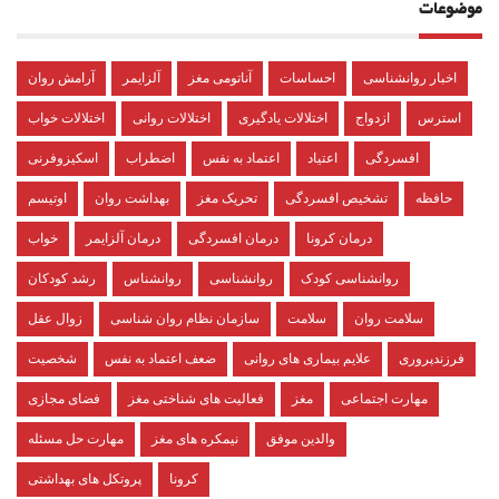
موضوعات
اخبار روانشناسی
احساسات
آناتومی مغز
آلزایمر
آرامش روان
استرس
ازدواج
اختلالات یادگیری
اختلالات روانی
اختلالات خواب
افسردگی
اعتیاد
اعتماد به نفس
اضطراب
اسکیزوفرنی
حافظه
تشخیص افسردگی
تحریک مغز
بهداشت روان
اوتیسم
درمان کرونا
درمان افسردگی
درمان آلزایمر
خواب
روانشناسی کودک
روانشناسی
روانشناس
رشد کودکان
سلامت روان
سلامت
سازمان نظام روان شناسی
زوال عقل
فرزندپروری
علایم بیماری های روانی
ضعف اعتماد به نفس
شخصیت
مهارت اجتماعی
مغز
فعالیت های شناختی مغز
فضای مجازی
والدین موفق
نیمکره های مغز
مهارت حل مسئله
کرونا
پروتکل های بهداشتی