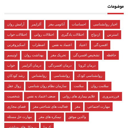
موضوعات
اخبار روانشناسی
احساسات
آناتومی مغز
آلزایمر
آرامش روان
استرس
ازدواج
اختلالات یادگیری
اختلالات روانی
اختلالات خواب
افسردگی
اعتیاد
اعتماد به نفس
اضطراب
اسکیزوفرنی
حافظه
تشخیص افسردگی
تحریک مغز
بهداشت روان
اوتیسم
درمان کرونا
درمان افسردگی
درمان آلزایمر
خواب
روانشناسی کودک
روانشناسی
روانشناس
رشد کودکان
سلامت روان
سلامت
سازمان نظام روان شناسی
زوال عقل
فرزندپروری
علایم بیماری های روانی
ضعف اعتماد به نفس
شخصیت
مهارت اجتماعی
مغز
فعالیت های شناختی مغز
فضای مجازی
والدین موفق
نیمکره های مغز
مهارت حل مسئله
کرونا
پروتکل های بهداشتی