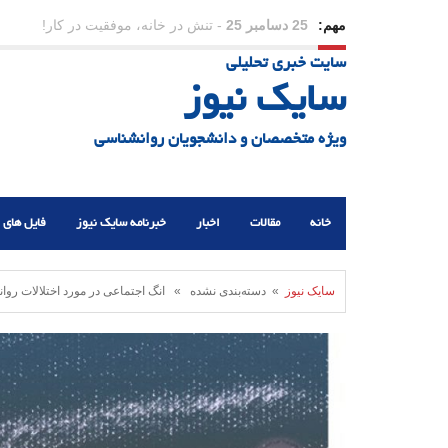
مهم:
23 دسامبر 25
-
چرا اراده می‌کنیم ولی شکست می‌خو
سایت خبری تحلیلی
21 دسامبر 25
-
یلدا؛ نماد تاب‌آوری اجتماعی در روزگا
سایک نیوز
ویژه متخصصان و دانشجویان روانشناسی
خانه
مقالات
اخبار
خبرنامه سایک نیوز
فایل های 
سایک نیوز
» دسته‌بندی نشده » انگ اجتماعی در مورد اختلالات روانی ب