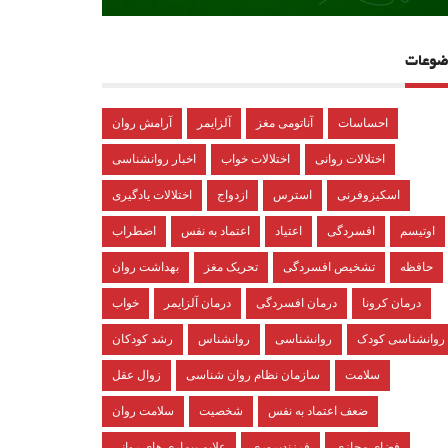
ضوعات
احساسات
آناتومی مغز
آلزایمر
آرامش روان
اختلالات روانی
اختلالات خواب
اخبار روانشناسی
اسکیزوفرنی
استرس
ازدواج
اختلالات یادگیری
اوتیسم
افسردگی
اعتیاد
اعتماد به نفس
اضطراب
حافظه
تشخیص افسردگی
تحریک مغز
بهداشت روان
درمان کرونا
درمان افسردگی
درمان آلزایمر
خواب
روانشناسی کودک
روانشناسی
روانشناس
رشد کودکان
سلامت
سازمان نظام روان شناسی
زوال عقل
ضعف اعتماد به نفس
شخصیت
سلامت روان
فضای مجازی
فرزندپروری
علایم بیماری های روانی