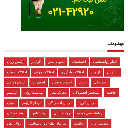
موضوعات
اخبار روانشناسی
احساسات
آناتومی مغز
آلزایمر
آرامش روان
استرس
ازدواج
اختلالات یادگیری
اختلالات روانی
اختلالات خواب
افسردگی
اعتیاد
اعتماد به نفس
اضطراب
اسکیزوفرنی
حافظه
تشخیص افسردگی
تحریک مغز
بهداشت روان
اوتیسم
درمان کرونا
درمان افسردگی
درمان آلزایمر
خواب
روانشناسی کودک
روانشناسی
روانشناس
رشد کودکان
سلامت روان
سلامت
سازمان نظام روان شناسی
زوال عقل