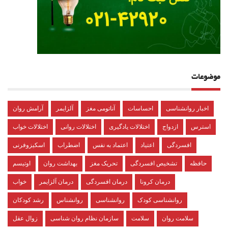
موضوعات
اخبار روانشناسی
احساسات
آناتومی مغز
آلزایمر
آرامش روان
استرس
ازدواج
اختلالات یادگیری
اختلالات روانی
اختلالات خواب
افسردگی
اعتیاد
اعتماد به نفس
اضطراب
اسکیزوفرنی
حافظه
تشخیص افسردگی
تحریک مغز
بهداشت روان
اوتیسم
درمان کرونا
درمان افسردگی
درمان آلزایمر
خواب
روانشناسی کودک
روانشناسی
روانشناس
رشد کودکان
سلامت روان
سلامت
سازمان نظام روان شناسی
زوال عقل