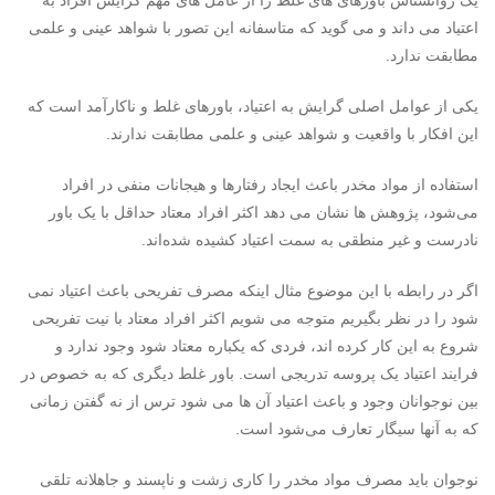
یک روانشناس باورهای های غلط را از عامل های مهم گرایش افراد به
اعتیاد می داند و می گوید که متاسفانه این تصور با شواهد عینی و علمی
مطابقت ندارد.
یکی از عوامل اصلی گرایش به اعتیاد، باورهای غلط و ناکارآمد است که
این افکار با واقعیت و شواهد عینی و علمی مطابقت ندارند.
استفاده از مواد مخدر باعث ایجاد رفتارها و هیجانات منفی در افراد
می‌شود، پژوهش ها نشان می دهد اکثر افراد معتاد حداقل با یک باور
نادرست و غیر منطقی به سمت اعتیاد کشیده شده‌اند.
اگر در رابطه با این موضوع مثال اینکه مصرف تفریحی باعث اعتیاد نمی
شود را در نظر بگیریم متوجه می شویم اکثر افراد معتاد با نیت تفریحی
شروع به این کار کرده اند، فردی که یکباره معتاد شود وجود ندارد و
فرایند اعتیاد یک پروسه تدریجی است. باور غلط دیگری که به خصوص در
بین نوجوانان وجود و باعث اعتیاد آن ها می شود ترس از نه گفتن زمانی
که به آنها سیگار تعارف می‌شود است.
نوجوان باید مصرف مواد مخدر را کاری زشت و ناپسند و جاهلانه تلقی