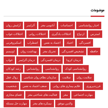
موضوعات
اخبار روانشناسی
احساسات
آناتومی مغز
آلزایمر
آرامش روان
استرس
ازدواج
اختلالات یادگیری
اختلالات روانی
اختلالات خواب
افسردگی
اعتیاد
اعتماد به نفس
اضطراب
اسکیزوفرنی
حافظه
تشخیص افسردگی
تحریک مغز
بهداشت روان
اوتیسم
درمان کرونا
درمان افسردگی
درمان آلزایمر
خواب
روانشناسی کودک
روانشناسی
روانشناس
رشد کودکان
سلامت روان
سلامت
سازمان نظام روان شناسی
زوال عقل
فرزندپروری
علایم بیماری های روانی
ضعف اعتماد به نفس
شخصیت
مهارت اجتماعی
مغز
فعالیت های شناختی مغز
فضای مجازی
والدین موفق
نیمکره های مغز
مهارت حل مسئله