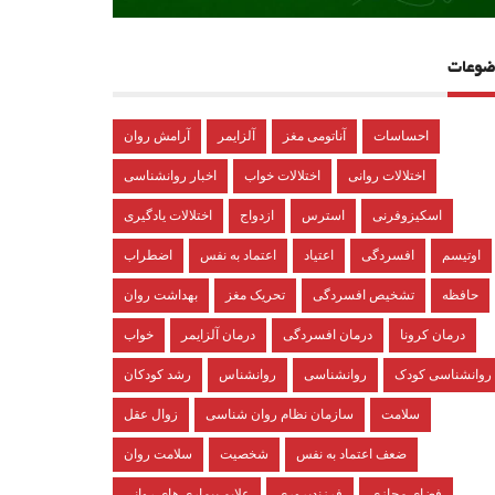
ضوعات
احساسات
آناتومی مغز
آلزایمر
آرامش روان
اختلالات روانی
اختلالات خواب
اخبار روانشناسی
اسکیزوفرنی
استرس
ازدواج
اختلالات یادگیری
اوتیسم
افسردگی
اعتیاد
اعتماد به نفس
اضطراب
حافظه
تشخیص افسردگی
تحریک مغز
بهداشت روان
درمان کرونا
درمان افسردگی
درمان آلزایمر
خواب
روانشناسی کودک
روانشناسی
روانشناس
رشد کودکان
سلامت
سازمان نظام روان شناسی
زوال عقل
ضعف اعتماد به نفس
شخصیت
سلامت روان
فضای مجازی
فرزندپروری
علایم بیماری های روانی