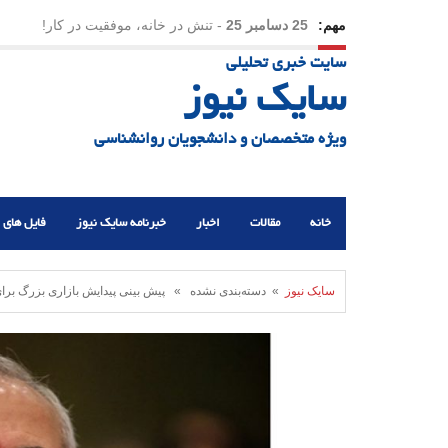
مهم:
23 دسامبر 25
-
چرا اراده می‌کنیم ولی شکست می‌خو
سایت خبری تحلیلی
21 دسامبر 25
-
یلدا؛ نماد تاب‌آوری اجتماعی در روزگا
سایک نیوز
ویژه متخصصان و دانشجویان روانشناسی
خانه
مقالات
اخبار
خبرنامه سایک نیوز
فایل های 
سایک نیوز
» دسته‌بندی نشده » پیش بینی پیدایش بازاری بزرگ برای