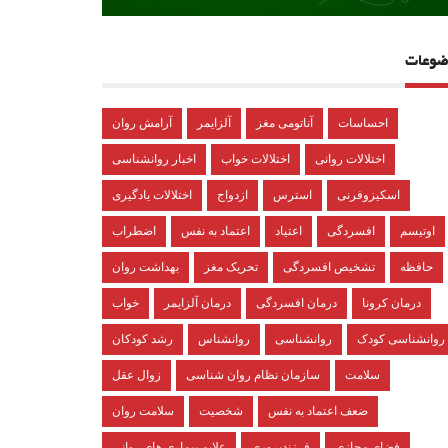
ضوعات
احساسات
آناتومی مغز
آلزایمر
آرامش روان
اختلالات روانی
اختلالات خواب
اخبار روانشناسی
اسکیزوفرنی
استرس
ازدواج
اختلالات یادگیری
اوتیسم
افسردگی
اعتیاد
اعتماد به نفس
اضطراب
حافظه
تشخیص افسردگی
تحریک مغز
بهداشت روان
درمان کرونا
درمان افسردگی
درمان آلزایمر
خواب
روانشناسی کودک
روانشناسی
روانشناس
رشد کودکان
سلامت
سازمان نظام روان شناسی
زوال عقل
ضعف اعتماد به نفس
شخصیت
سلامت روان
فضای مجازی
فرزندپروری
علایم بیماری های روانی