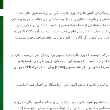
ان یکی از دانش ها و فناوری های همگرا در توسعه شیوه های جدید
ختی و روانی، خدماتی را که علوم شناختی می تواند به حوزه پزشکی
ئه خدمات شناختی از جمله توانبخشی و تقویت شناختی در جهان پیش
بینی می شود، به طوریکه پیش بینی حجم این بازار تنها در آمریکا تا سال ۲۰۲۰ شش بیلیون دلار است. البته، در آمریکا ۸۳% مردم
ی می کنند تا اگر آثاری از افول توانایی های شناختی خود ببینند، به
برکت توسعه فناوری های جدید تصویر برداری از مغز، ترسیم مدارهای
راهم شده است. علاوه بر این،
محققان در پی طراحی طبقه بندی
تشخیصی مبتنی بر علائم زیستی (RDoC)، به جای طبقه بندی صرفاً مبتنی بر نظر متخصصین (DSM) برای تشخیص اختلالات روانی
رد و ادامه داد: هم اکنون این آزمایشگاه در اختیار همه اساتید و
مه به تشریح شیوه های جدید مداخله برای معالجه آسیب های مغزی و
ه علوم و فناوری شناختی از تحقیقات مربوط به این نوع مداخلات