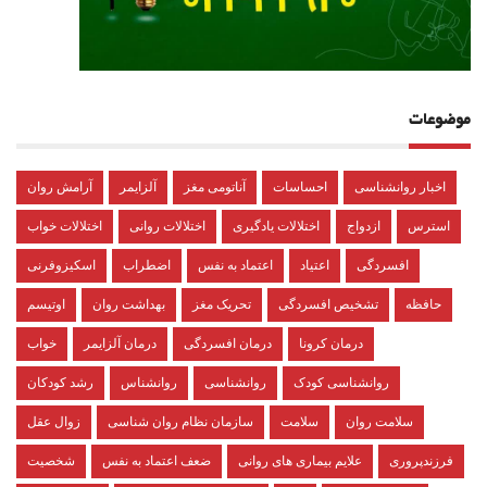
موضوعات
اخبار روانشناسی
احساسات
آناتومی مغز
آلزایمر
آرامش روان
استرس
ازدواج
اختلالات یادگیری
اختلالات روانی
اختلالات خواب
افسردگی
اعتیاد
اعتماد به نفس
اضطراب
اسکیزوفرنی
حافظه
تشخیص افسردگی
تحریک مغز
بهداشت روان
اوتیسم
درمان کرونا
درمان افسردگی
درمان آلزایمر
خواب
روانشناسی کودک
روانشناسی
روانشناس
رشد کودکان
سلامت روان
سلامت
سازمان نظام روان شناسی
زوال عقل
فرزندپروری
علایم بیماری های روانی
ضعف اعتماد به نفس
شخصیت