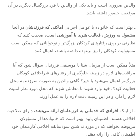
والدین ضروری است و باید یکی از والدین یا فرد بزرگسال دیگری در آن
موقعیت حضور داشته باشد.
ـ بهتر است که خانواده با عوامل اجرایی
اماکنی که فرزندشان در آنجا
مشغول به ورزش، فعالیت هنری یا آموزشی است
، صحبت کنند که
نظارتی بر روی رفتارهای کودکان بزرگ‌تر و نوجوانانی که ممکن است
مسؤولیت کودکان را نیز برعهده داشته باشند، اعمال کنند.
مثلاً ممکن است از مربیان شنا یا موسیقی فرزندان سؤال شود که آیا
مراقبت­‌های لازم در زمینه­ جلوگیری از رفتارهای غیراخلاقی کودکان
بزرگ‌تر اعمال می­‌شود یا خیر؟ گاهی والدین به صورت سرزده به محل
فعالیت کودک خود وارد شوند تا مطمئن شوند که محل مورد نظر امنیت
لازم را دارد و در این زمینه دقت لازم را به عمل آورند.
ـ از اینکه
افرادی که خدماتی به فرزندانتان ارائه می‌­دهند
، دارای صلاحیت
اخلاقی هستند، اطمینان یابید. بهتر است که خانواده‌­ها از مسؤولان
مربوطه بخواهند که در مورد نداشتن سوءسابقه اخلاقی کارمندان خود
اطمینان کافی را ارائه دهند.