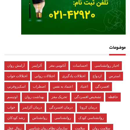
موضوعات
اخبار روانشناسی
احساسات
آناتومی مغز
آلزایمر
آرامش روان
استرس
ازدواج
اختلالات یادگیری
اختلالات روانی
اختلالات خواب
افسردگی
اعتیاد
اعتماد به نفس
اضطراب
اسکیزوفرنی
حافظه
تشخیص افسردگی
تحریک مغز
بهداشت روان
اوتیسم
درمان کرونا
درمان افسردگی
درمان آلزایمر
خواب
روانشناسی کودک
روانشناسی
روانشناس
رشد کودکان
سلامت روان
سلامت
سازمان نظام روان شناسی
زوال عقل