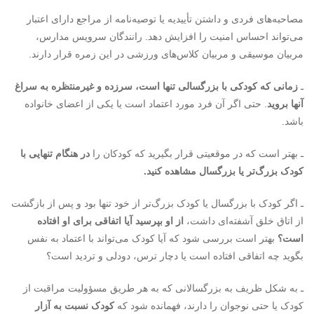
مصاحبه­‌های فردی و داشتن تأییدیه یا توصیه‌­نامه از مراجع دارای اعتبار
می‌­تواند احساس امنیت را افزایش دهد. رانندگان سرویس مدارس،
مربیان موسیقی و مربیان کلاس­‌های ورزشی در این زمره قرار دارند.
ـ
زمانی که کودکی با بزرگسالی تنها است، سرزده و غیرمنتظره به سراغ
آنها بروید
. حتی اگر آن فرد مورد اعتماد است یا یکی از اعضای خانواده
باشد.
ـ بهتر است که در موقعیتی قرار بگیرید که کودکان را
در هنگام تنهایی با
کودک بزرگ‌تر یا بزرگسال مشاهده کنید.
ـ اگر کودک با بزرگسال یا کودک بزرگ‌تر از خود تنها بود و پس از بازگشت
از اتاق خلق آشفته‌­ای داشت،
از او بپرسید آیا اتفاقی برای او افتاده
است؟
بهتر است بررسی شود که آیا کودک می‌­تواند با اعتماد به نفس
بگوید چه اتفاقی افتاده است یا دچار ترس، دودلی و تردید است؟
ـ به شکل ظریف به بزرگسالانی که به هر طریق مسؤولیت مراقبت از
کودک یا حتی نوجوان را دارند، فهمانده شود که
کودک نسبت به آزار