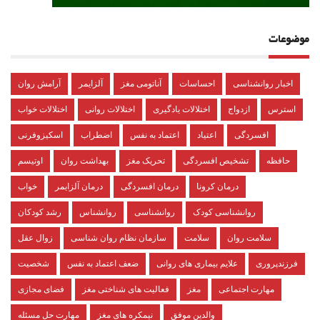
موضوعات
اخبار روانشناسی
احساسات
آناتومی مغز
آلزایمر
آرامش روان
استرس
ازدواج
اختلالات یادگیری
اختلالات روانی
اختلالات خواب
افسردگی
اعتیاد
اعتماد به نفس
اضطراب
اسکیزوفرنی
حافظه
تشخیص افسردگی
تحریک مغز
بهداشت روان
اوتیسم
درمان کرونا
درمان افسردگی
درمان آلزایمر
خواب
روانشناسی کودک
روانشناسی
روانشناس
رشد کودکان
سلامت روان
سلامت
سازمان نظام روان شناسی
زوال عقل
فرزندپروری
علایم بیماری های روانی
ضعف اعتماد به نفس
شخصیت
مهارت اجتماعی
مغز
فعالیت های شناختی مغز
فضای مجازی
والدین موفق
نیمکره های مغز
مهارت حل مسئله