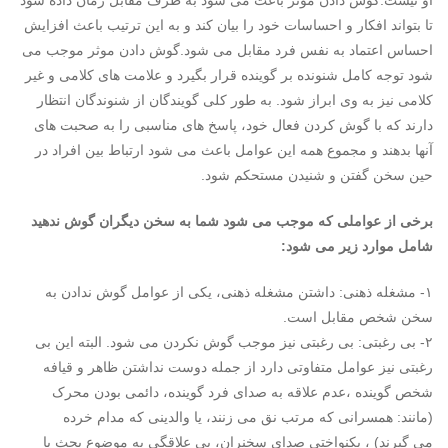
او نیست.گوش دادن موثر باعث می شود به طرف مقابل زمان داده شود
تا بتواند افکار و احساسات خود را بیان کند و به این ترتیب باعث افزایش
احساس اعتماد به نفس فرد مقابل می شود.گوش دادن موثر موجب می
شود توجه کامل شنونده بر گوینده قرار بگیرد و علامت های کلامی و غیر
کلامی نیز به وی ابراز شود. به طور کلی گویندگان از شنوندگان انتظار
دارند که با گوش کردن فعال خود، پاسخ های مناسبی را به صحبت های
آنها بدهند و مجموع همه این عوامل باعث می شود ارتباط بین افراد در
حین سخن گفتن و شنیدن مستحکم شود.
برخی از عواملی که موجب می شود شما به سخن دیگران گوش ندهید
شامل موارد زیر می شود:
۱- مشغله ذهنی: داشتن مشغله ذهنی، یکی از عوامل گوش ندادن به
سخن شخص مقابل است.
۲- بی رغبتی: بی رغبتی نیز موجب گوش نکردن می شود. البته این بی
رغبتی نیز عوامل متفاوتی دارد از جمله دوست نداشتن ظاهر و قیافه
شخص گوینده ،عدم­ علاقه به صدای فرد گوینده، دائمی بودن محرک
(مانند: همسرانی که مرتب نق می زنند، یا والدینی که مدام خرده
می گیرند) ، یکنواختی صدای سخنران، بی علاقگی به موضوع بحث یا