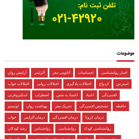
موضوعات
اخبار روانشناسی
احساسات
آناتومی مغز
آلزایمر
آرامش روان
استرس
ازدواج
اختلالات یادگیری
اختلالات روانی
اختلالات خواب
افسردگی
اعتیاد
اعتماد به نفس
اضطراب
اسکیزوفرنی
حافظه
تشخیص افسردگی
تحریک مغز
بهداشت روان
اوتیسم
درمان کرونا
درمان افسردگی
درمان آلزایمر
خواب
روانشناسی کودک
روانشناسی
روانشناس
رشد کودکان