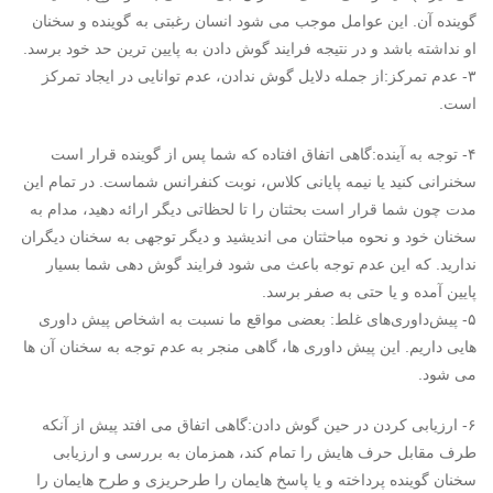
گوینده آن. این عوامل موجب می شود انسان رغبتی به گوینده و سخنان
او نداشته باشد و در نتیجه فرایند گوش دادن به پایین ترین حد خود برسد.
۳- عدم تمرکز:از جمله دلایل گوش ندادن، عدم توانایی در ایجاد تمرکز
است.
۴- توجه به آینده:گاهی اتفاق افتاده که شما پس از گوینده قرار است
سخنرانی کنید یا نیمه پایانی کلاس، نوبت کنفرانس شماست. در تمام این
مدت چون شما قرار است بحثتان را تا لحظاتی دیگر ارائه دهید، مدام به
سخنان خود و نحوه مباحثتان می اندیشید و دیگر توجهی به سخنان دیگران
ندارید. که این عدم توجه باعث می شود فرایند گوش دهی شما بسیار
پایین آمده و یا حتی به صفر برسد.
۵- پیش‌داوری‌های غلط: بعضی مواقع ما نسبت به اشخاص پیش داوری
هایی داریم. این پیش داوری ها، گاهی منجر به عدم توجه به سخنان آن ها
می شود.
۶- ارزیابی کردن در حین گوش دادن:گاهی اتفاق می افتد پیش از آنکه
طرف مقابل حرف هایش را تمام کند، همزمان به بررسی و ارزیابی
سخنان گوینده پرداخته و یا پاسخ هایمان را طرح­ریزی و طرح هایمان را