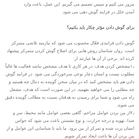
مرور می کنیم و سپس تصمیم می گیریم. این عمل، باعث وارد
آمدن خلل در فرایند گوش دهی می شود.
برای گوش دادن مؤثر چکار باید بکنیم؟
گوش دادن فرایندی فعّال محسوب می شود که نیازمند تلاشی متمرکز
است. روان شناسان روش هایی برای اصلاح گوش کردن متمرکز پیشنهاد
کرده اند. برخی از آن ها عبارتند از:
۱٫مشخص کردن هدف: در هر کاری تا هدف مشخص نباشد فعالیت ها غالباً
مطلوب نیست و انسان دچار نوعی سرخوردگی می شود. در فرایند گوش
دادن هم باید مشخص کنید که در میان سخن گوینده به دنبال چه هستید و
چه مطلبی را می خواهید بفهمید. در این صورت است که هدف، مشعل
راه می شود و شما برای رسیدن به هدفتان نسبت به مطالب گوینده دقیق
می شوید.
۲٫از بین بردن عوامل مزاحم: گاهی بعضی عوامل مانند محیط، سر و
صدا، تهویه و درجه حرارت، و نوع نشستن باعث می شود که حواس
انسان پرت شده و تمرکز از بین برود. ما باید با شناسایی این عوامل و از
بین بردن آن ها باعث ایجاد تمرکز شویم.