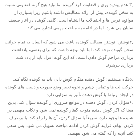
۳٫ عدم پیش‌داوری و قضاوت فرد گوینده: ما نباید هیچ گونه قضاوتی نسبت
به سخن گوینده، پیش از ارائه مطالبش داشته باشیم،زیرا بسیاری از
مواقع، فرض ها و احتمالات ما اشتباه است. گاهی گوینده در آغاز ضعیف
نمایان می شود، اما در ادامه به مباحث مهمی اشاره می کند
۴٫نوشتن: نوشتن مطالب گوینده، باعث می شود که انسان به تمام جوانب
سخن گوینده توجه کند، اما باید توجه داشت که برای بعضی، یادداشت
برداری مزاحم گوش دادن است، که این گونه افراد باید از یادداشت
برداری بپرهیزند.
۵٫نگاه مستقیم: گوش دهنده هنگام گوش دادن باید به گوینده نگاه کند.
حرکت لب ها و تماس چشم و نحوه تغییر وضع صورت و دست های گوینده
در ایجاد ارتباط با گوش دهنده تأثیر به سزایی دارد.
۶٫سؤال کردن: گوش دهنده در مواقع ضروری از گوینده سؤال کند، بدین
معنا که اگر گوش دهنده متوجه گفتار گوینده نمی شود و نکات مبهمی در
شنیده ها وجود دارد، سریعاً با سؤال کردن، آن ها را رفع کند. با برطرف
کردن ابهام، فرایند گوش کردن ادامه مباحث تسهیل می شود. پس سعی
کنید آنچه را که گفته می شود بفهمید.