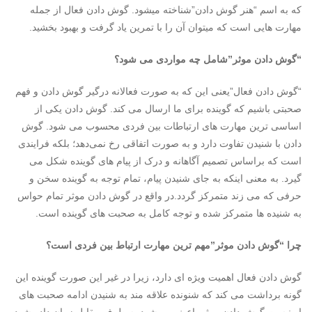
که به اسم “هنر گوش دادن”شناخته می­شود. گوش دادن فعال از جمله
مهارت ­هایی است که می­توان آن را با تمرین یاد گرفت و بهبود بخشید.
“گوش دادن موثر”شامل چه مواردی می شود؟
“گوش دادن فعال”یعنی این که به صورت فعالانه درگیر گوش دادن و فهم
صحبتی باشیم که گوینده برای ما ارسال می کند. گوش دادن یکی از
اساسی ترین مهارت های ارتباطات بین فردی محسوب می شود. گوش
دادن با شنیدن تفاوت دارد و به صورت اتفاقی رخ نمی‌دهد؛ بلکه فرایندی
است که براساس تصمیم آگاهانه و درک از پیام های گوینده شکل می
گیرد. به معنی اینکه به جای شنیدن پیام، تمام توجه به گوینده سخن و
حرفی که می زند متمرکز گردد.در واقع در گوش دادن موثر تمام حواس
به شنیده ها متمرکز شده و توجه کامل به صحبت های گوینده است.
چرا “گوش دادن موثر”مهم ترین مهارت ارتباط بین فردی است؟
گوش دادن فعال اهمیت ویژه ای دارد، زیرا در غیر این صورت گوینده این
گونه برداشت می کند که شنونده علاقه مند به شنیدن ادامه صحبت های