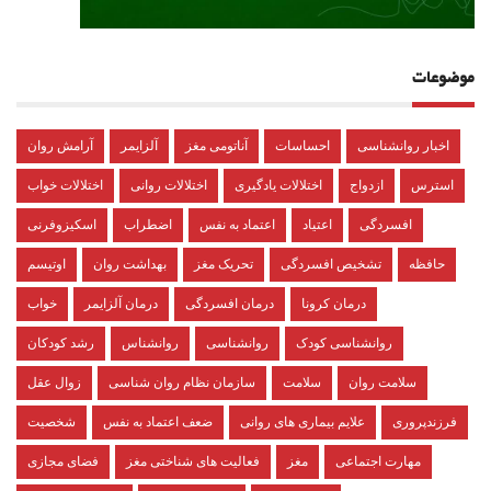
موضوعات
اخبار روانشناسی
احساسات
آناتومی مغز
آلزایمر
آرامش روان
استرس
ازدواج
اختلالات یادگیری
اختلالات روانی
اختلالات خواب
افسردگی
اعتیاد
اعتماد به نفس
اضطراب
اسکیزوفرنی
حافظه
تشخیص افسردگی
تحریک مغز
بهداشت روان
اوتیسم
درمان کرونا
درمان افسردگی
درمان آلزایمر
خواب
روانشناسی کودک
روانشناسی
روانشناس
رشد کودکان
سلامت روان
سلامت
سازمان نظام روان شناسی
زوال عقل
فرزندپروری
علایم بیماری های روانی
ضعف اعتماد به نفس
شخصیت
مهارت اجتماعی
مغز
فعالیت های شناختی مغز
فضای مجازی