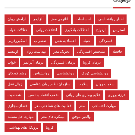
موضوعات
اخبار روانشناسی
احساسات
آناتومی مغز
آلزایمر
آرامش روان
استرس
ازدواج
اختلالات یادگیری
اختلالات روانی
اختلالات خواب
افسردگی
اعتیاد
اعتماد به نفس
اضطراب
اسکیزوفرنی
حافظه
تشخیص افسردگی
تحریک مغز
بهداشت روان
اوتیسم
درمان کرونا
درمان افسردگی
درمان آلزایمر
خواب
روانشناسی کودک
روانشناسی
روانشناس
رشد کودکان
سلامت روان
سلامت
سازمان نظام روان شناسی
زوال عقل
فرزندپروری
علایم بیماری های روانی
ضعف اعتماد به نفس
شخصیت
مهارت اجتماعی
مغز
فعالیت های شناختی مغز
فضای مجازی
والدین موفق
نیمکره های مغز
مهارت حل مسئله
کرونا
پروتکل های بهداشتی