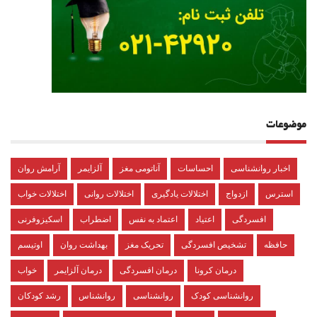
موضوعات
اخبار روانشناسی
احساسات
آناتومی مغز
آلزایمر
آرامش روان
استرس
ازدواج
اختلالات یادگیری
اختلالات روانی
اختلالات خواب
افسردگی
اعتیاد
اعتماد به نفس
اضطراب
اسکیزوفرنی
حافظه
تشخیص افسردگی
تحریک مغز
بهداشت روان
اوتیسم
درمان کرونا
درمان افسردگی
درمان آلزایمر
خواب
روانشناسی کودک
روانشناسی
روانشناس
رشد کودکان