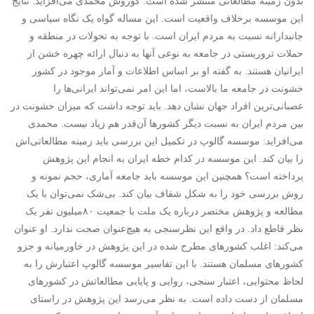
بدون زمینه مطالعاتی منتشر شده است. کوروش محمدی می‌افزاید: نتایج
این موسسه برخلاف واقعیت است. این مساله گواه یک نگاه سیاسی و
جانبدارانه نسبت به مردم ایران است. با توجه به تحولات در منطقه و
حملات تروریستی در جامعه به نوعی آنها به دنبال ارائه چهره خشن از
ایرانیان هستند. به گفته او بر اساس اطلاعات و آمار موجود در کشور
خشونت در جامعه ما بالاست، اما این امر نمی‌تواند ایرانی‌ها را
عصبانی‌ترین افراد جهان نشان دهد. باید توجه داشت که میزان خشونت در
بین مردم ایران به نسبت دیگر کشورها آن‌قدر هم زیاد نیست. محمدی
می‌افزاید: موسسه گالوپ در تکمیل این بررسی باید زمینه مطالعاتی‌اش
را بیان کند. این موسسه در کدام خطه ایران به انجام این پژوهش
پرداخته است؟ همچنین این موسسه باید جامعه آماری، حجم نمونه و
روش بررسی خود را به شکل شفاف بیان کند. بی‌شک نمی‌توان با یک
مطالعه و پژوهش مختصر درباره یک ملت با جمعیت ۸۰‌میلیون نفر یک
نظر قاطع داد. در واقع این نظرسنجی به هیچ‌عنوان صحت ندارد. او عنوان
می‌کند: اغلب کشورهای مطرح شده در این پژوهش در خاورمیانه و جزو
کشورهای مسلمان هستند. با این تفاسیر موسسه گالوپ اعتبارش را به
لحاظ محتوایی، اعتبار سنجی، روایی و پایایی مطالعاتش در کشورهای
مسلمان از دست داده است. به نظر می‌رسد این پژوهش در راستای