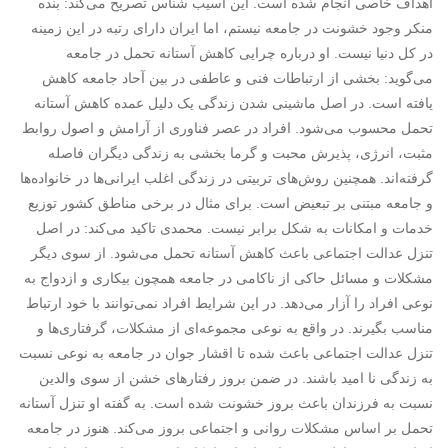
اهداف خاصی انجام شده است. این آسیب شناس تصریح می‌کند: بنده
منکر وجود خشونت در جامعه نیستم، اما ایران دارای رتبه در این زمینه
در کل دنیا نیست. او درباره چرایی کاهش آستانه تحمل در جامعه
می‌گوید: بخشی از ارتباطات فنی و عاطفی در بین آحاد جامعه کاهش
یافته است. در اصل ماشینی شدن زندگی یک دلیل عمده کاهش آستانه
تحمل محسوب می‌شود. افراد در عصر فناوری از آرامش و اصول روابط
مثبت، انرژی، پذیرش محبت و گرما بخشی به زندگی دیگران فاصله
گرفته‌اند. همچنین روش‌های تربیتی در زندگی اغلب ایرانی‌ها در خانواده‌ها
و جامعه مبتنی بر تبعیض‌ است. برای مثال در برخی مناطق کشور توزیع
خدمات و امکانات به شکل برابر نیست. محمدی تاکید می‌کند: در اصل
تنزل عدالت اجتماعی باعث کاهش آستانه تحمل می‌شود. از سوی دیگر
مشکلات و مسائل حاکی از ناکامی در جامعه همچون بیکاری و ازدواج به
نوعی افراد را آزار می‌دهد. در این شرایط افراد نمی‌توانند با خود ارتباط
مناسب بگیرند. در واقع به نوعی مجموعه‌ای از مشکلات، گرفتاری‌ها و
تنزل عدالت اجتماعی باعث شده تا اقشار جوان در جامعه به نوعی نسبت
به زندگی نا امید باشند. در ضمن بروز رفتارهای خشن از سوی والدین
نسبت به فرزندان باعث بروز خشونت شده است. به گفته او تنزل آستانه
تحمل بر اساس مشکلات روانی و اجتماعی بروز می‌کند. هنوز در جامعه