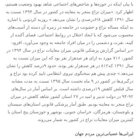
با بیان اینکه در حوزه‌ها و شاخص‌های اجتماعی شاهد بهبود وضعیت هستیم،
اظهار کرد: «میزان نزاع منجر به معاینه در کشور در سال ۱۳۹۴ نسبت به
سال ۱۳۹۱ کاهش ۶/۸‌درصدی را نشان می‌دهد.» روزبه کردونی با اشاره
به اینکه مساله نزاع و خشونت در جامعه در زمره آن دسته از آسیب‌های
محسوب می‌شود که با ایجاد اختلال در روابط اجتماعی، فضای آکنده از
کینه، نفرت و دشمنی را در میان افراد جامعه به وجود می‌آورد، افزود:
«بر اساس گزارش پزشکی قانونی میزان معاینات نزاع در سال ۱۳۹۴ در
کشور، ۷۱۶ مورد به ازای هر صد‌هزار نفر بود که این میزان نسبت به
سال ۱۳۹۱ که۸۱۲ در هر صد‌هزار نفر بوده، حدود ۹درصد کاهش را نشان
می‌دهد.» چندی پیش هم سخنگوی نیروی انتظامی تایید کرده بود نزاع و
درگیری‌ها در کشور در ۹ ماه نخست سال ۱۳۹۵ نسبت به مدت مشابه
سال قبلش کاهش ۱۹‌درصدی داشته است. بر اساس آمار در سال‌های
۹۲-۹۴ در دولت تدبیر و امید در ۲۷ استان کشور شاهد کاهش در میزان
نزاع منجر به معاینه بودیم. طبق آمار پزشکی قانونی استان‌های سیستان
و بلوچستان، هرمزگان، خراسان جنوبی، بوشهر و خوزستان پنج استان با
کمترین میزان معاینات نزاع در کشور به شمار می‌روند.
ایرانی‌ها عصبانی‌ترین مردم جهان