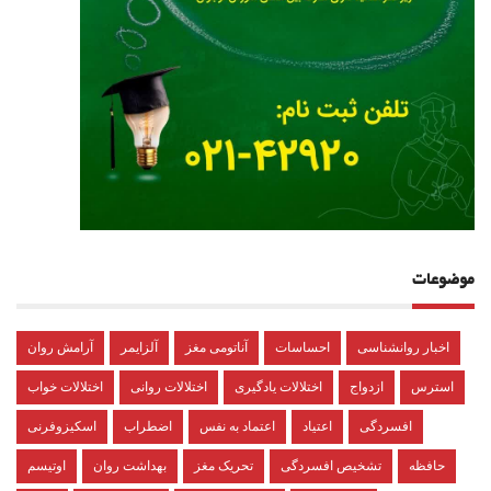
موضوعات
اخبار روانشناسی
احساسات
آناتومی مغز
آلزایمر
آرامش روان
استرس
ازدواج
اختلالات یادگیری
اختلالات روانی
اختلالات خواب
افسردگی
اعتیاد
اعتماد به نفس
اضطراب
اسکیزوفرنی
حافظه
تشخیص افسردگی
تحریک مغز
بهداشت روان
اوتیسم