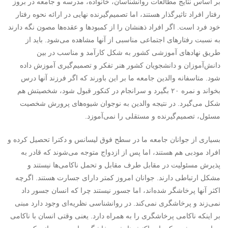
بر اساس نتایج مطالعات روانشناسان، خانواده، مدرسه و جامعه در بروز
رفتار افراد تاثیرگذار هستند، اما تصمیم‌گیرنده نهایی در ارائه نحوه رفتار
خود فرد است. اگر افراد ذهنشان را از کمبودها و عقده‌ها مصون نگه دارند
به نسبت رفتارهای اجتماعی مناسبی از آنها مشاهده می‌شود. باید از
طریق نهادهای آموزشی کشور به شکل کارآمد و مناسب در بین
دانش‌آموزان و دانشجویان کشور هنر تفکر و تصمیم‌گیری آموزش داده
شود. متاسفانه والدین جامعه ما بر این باورند که اگر فرزند آنها درس
بخواند و نمره ۲۰ بگیرد و سرانجام در کنکور قبول شود، شخصیتش هم
شکل می‌گیرد. در نتیجه والدین به نوجوان شیوه‌های پرورش شخصیت
مسئول، تصمیم‌گیرنده و مستقلی را نمی‌آموزد.
بسیاری از جوانان جامعه ما در سطح فوق لیسانس و دکترا تحصیل کرده‌ و
افراد مودبی هم هستند، اما پس از ازدواج متوجه می‌شوند که قادر به
پذیرش مسئولیت در مقابل طرف مقابل و تحمل ناکامی‌ها نیستند و
مشکل ارتباطی دارند. جوانان امروز کمتر دارای جسارت هستند. اگرچه
اکثر آنها پرخاشگر شده‌اند، اما جسور نیستند چرا که انسان جسور داد
نمی‌زند و پرخاشگری نمی‌کند. در روانشناسی نظریه‌ای وجود دارد مبنی
بر اینکه ناکامی پرخاشگری را به همراه دارد. یعنی وقتی انسان با ناکامی