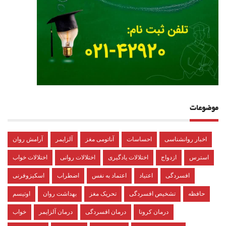
موضوعات
اخبار روانشناسی
احساسات
آناتومی مغز
آلزایمر
آرامش روان
استرس
ازدواج
اختلالات یادگیری
اختلالات روانی
اختلالات خواب
افسردگی
اعتیاد
اعتماد به نفس
اضطراب
اسکیزوفرنی
حافظه
تشخیص افسردگی
تحریک مغز
بهداشت روان
اوتیسم
درمان کرونا
درمان افسردگی
درمان آلزایمر
خواب