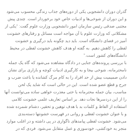
گذران دوران دانشجویی یکی از دوره‌های جذاب زندگی محسوب می‌شود
و این دوران از شوخی‌ها و ادبیات خاص خود برخوردار است. چندی پیش
مجتبی صدقی رئیس سازمان امور دانشجویی وزارت علوم گفت: “یکی از
مشکلاتی که وزارت علوم با آن مواجه است مسائل و رفتار‌های خشونت‌
آمیز در فضای دانشگاه است. باید دید چگونه باید درگیری و خشونت
لفظی را کاهش دهیم. به گفته او هدف کاهش خشونت لفظی در محیط
دانشگاه‌های کشور است.”
با بررسی پرونده‌های جنایی در دادگاه مشاهده می‌شود که گاه یک جمله
نامحترمانه، شوخی بیجا و به کارگیری ادبیات کوچه و بازاری برای نشان
دادن صمیمیت بیش از حد افراد را به کام مرگ کشانده یا باعث ضرب و
جرح و قطع عضو شده است. این در حالی است که شاید یک لحن
مناسب، بیان جمله محترمانه یا حتی معذرت خواهی ساده می‌توانست آنها
را از این دردسرها نجات دهد. بر اساس تعاریف علمی خشونت کلامی
استفاده از الفاظ و کلمات بد با هدف توهین و تحقیر، دشنام شمرده شده
و با عنوان خشونت لفظی و روانی در فهرست خشونت‏ها دسته‌بندی
می‌شود. خشونت لفظی پیامد‏های ناگواری در پی داشته و در اغلب موارد
منجر به خودکشی، خودسوزی و عمل متقابل می‌شود. فردی که در