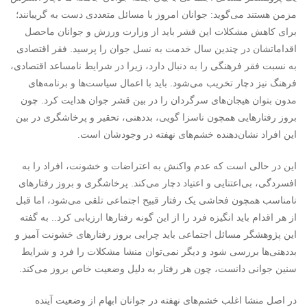
مزمن هستند می‌گوید: جوانان امروز با مسائل متعددی دست به گریبانند؛
برای کاهش مشکلات این قشر باید از وزارت ورزش و جوانان ماحصل
اقداماتشان در چندین سال خدمت به نسل جوان را پرسید. فقر اقتصادی
به نسبت فقر فرهنگی را به دنبال دارد، زیرا در شرایط نامساعد اقتصادی،
فرهنگ نیز دچار تخریب می‌شود. باید با اعمال سیاست‌ها و برنامه‌های
مدون بتوان هیجان‌های سرگردان را در بین قشر جوان هدایت کرد. چون
بروز رفتارهایی همچون ناسزا گویی، بددهنی، تحقیر و پرخاشگری در بین
این افراد نشان‌دهنده خشم‌های نهفته در وجودشان است.
این در حالی است که عدم واکنش به اعتراضات و خشونت، افراد را به
افسردگی، بی‌اعتنایی و اعتیاد دچار می‌کند. پرخاشگری و بروز رفتارهای
نامناسب همچون فحاشی یک رفتار قبیح اجتماعی تلقی می‌شود، اما قبل
از هر اقدام باید انگیزه فرد را از این گونه رفتارها ارزیابی کرد.. به گفته
این پژوهشگر مسائل اجتماعی باید چرایی بروز رفتارهای خشونت آمیز و
بددهنی‌ها بررسی شود و دیگر نمی‌توان منشا مشکلات را فرد و شرایط
سنین جوانی دانست، چون هر رفتار به دلیل وضعیت خاص بروز می‌کند.
در اصل منشا اغلب خشم‌های نهفته در جوانان ابهام از وضعیت آینده