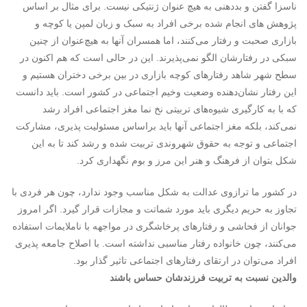
ناسزا گفتن و بددهنی به هیچ ‌عنوان ژنتیکی نیست. برای مثال بر اساس
پژوهش های انجام شده برخی افراد به سبک و زبان لمپن یا کوچه و
بازاری صحبت و رفتار می‌کنند، اما همسران آنها به هیچ‌عنوان از چنین
سبکی در رفتارشان الگو نمی‌پذیرند. این در حالی است که هم اکنون در
سطح شهر شاهد رفتارهای کوچه بازاری در بین برخی دختران هستیم و
این رفتار نشان‌دهنده وضعیت وخیم اجتماعی در کشور است. باید دانست
که با به کارگیری شیوه‌های تربیتی نخ نما مغز اجتماعی افراد رشد
نمی‌کند، بلکه مغز اجتماعی آنها باید براساس مسئولیت پذیری، مشارکت
اجتماعی و توجه به حقوق شهروندی تربیت شده و رشد کند تا به این
شکل بتوان از فرهنگ و هنر این مرز و بوم نگهداری کرد.
در کشور ما ترازوی عدالت به شکل مناسب وجود ندارد، چون هر فردی با
تجاوز به حریم دیگری باید مورد شماتت و مجازات قرار گیرد. اگر امروز
جوانان از فحاشی و رفتارهای پرخاشگری در مواجهه با ناملایمات استفاده
می‌کنند، چون خانواده رفتار مناسبی نداشته است. با اصلاح جامعه پذیری
افراد می‌توان در ارتقای رفتارهای اجتماعی تاثیر گذار بود.
والدین نسبت ‌به تربیت فرزندشان حساس باشند