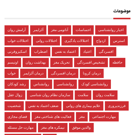
موضوعات
اخبار روانشناسی
احساسات
آناتومی مغز
آلزایمر
آرامش روان
استرس
ازدواج
اختلالات یادگیری
اختلالات روانی
اختلالات خواب
افسردگی
اعتیاد
اعتماد به نفس
اضطراب
اسکیزوفرنی
حافظه
تشخیص افسردگی
تحریک مغز
بهداشت روان
اوتیسم
درمان کرونا
درمان افسردگی
درمان آلزایمر
خواب
روانشناسی کودک
روانشناسی
روانشناس
رشد کودکان
سلامت روان
سلامت
سازمان نظام روان شناسی
زوال عقل
فرزندپروری
علایم بیماری های روانی
ضعف اعتماد به نفس
شخصیت
مهارت اجتماعی
مغز
فعالیت های شناختی مغز
فضای مجازی
والدین موفق
نیمکره های مغز
مهارت حل مسئله