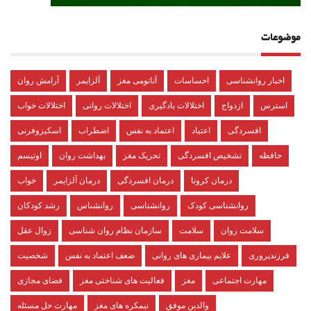
موضوعات
اخبار روانشناسی
احساسات
آناتومی مغز
آلزایمر
آرامش روان
استرس
ازدواج
اختلالات یادگیری
اختلالات روانی
اختلالات خواب
افسردگی
اعتیاد
اعتماد به نفس
اضطراب
اسکیزوفرنی
حافظه
تشخیص افسردگی
تحریک مغز
بهداشت روان
اوتیسم
درمان کرونا
درمان افسردگی
درمان آلزایمر
خواب
روانشناسی کودک
روانشناسی
روانشناس
رشد کودکان
سلامت روان
سلامت
سازمان نظام روان شناسی
زوال عقل
فرزندپروری
علایم بیماری های روانی
ضعف اعتماد به نفس
شخصیت
مهارت اجتماعی
مغز
فعالیت های شناختی مغز
فضای مجازی
والدین موفق
نیمکره های مغز
مهارت حل مسئله