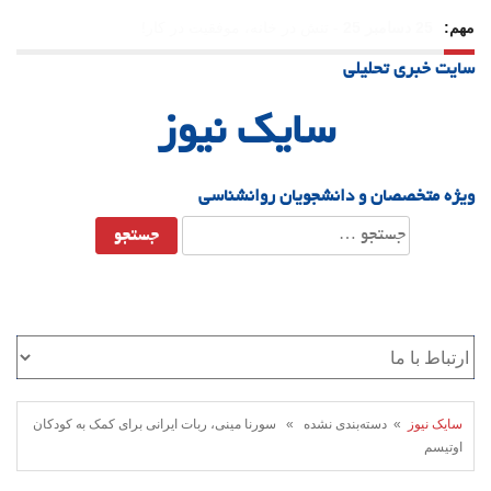
مهم:
23 دسامبر 25
-
چرا اراده می‌کنیم ولی شکست می‌خوریم؟
سایت خبری تحلیلی
21 دسامبر 25
-
یلدا؛ نماد تاب‌آوری اجتماعی در روزگار دشوار
سایک نیوز
ویژه متخصصان و دانشجویان روانشناسی
جستجو
برای:
سایک نیوز
» دسته‌بندی نشده » سورنا مینی، ربات ایرانی برای کمک به کودکان
اوتیسم