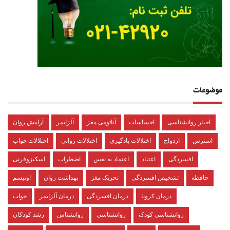
موضوعات
اخبار روانشناسی
احساسات
آناتومی مغز
آلزایمر
آرامش روان
استرس
ازدواج
اختلالات یادگیری
اختلالات روانی
اختلالات خواب
افسردگی
اعتیاد
اعتماد به نفس
اضطراب
اسکیزوفرنی
حافظه
تشخیص افسردگی
تحریک مغز
بهداشت روان
اوتیسم
درمان کرونا
درمان افسردگی
درمان آلزایمر
خواب
روانشناسی کودک
روانشناسی
روانشناس
رشد کودکان