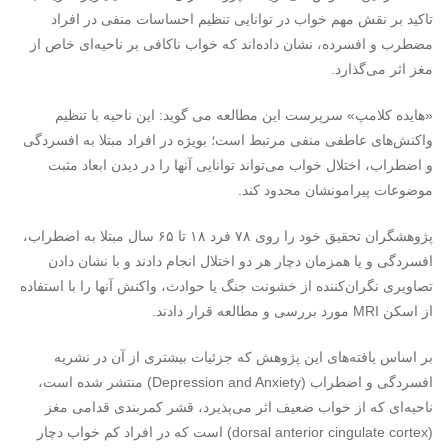
تاکید بر نقش مهم خواب در توانایی تنظیم احساسات منفی در افراد
مضطرب و افسرده، نشان داده‌اند که خواب ناکافی بر ناحیه‌ای خاص از
مغز اثر می‌گذارد.
«هایده کلامپ» سرپرست این مطالعه می گوید: این ناحیه با تنظیم
واکنش‌های عاطفی منفی مرتبط است؛ بویژه در افراد مبتلا به افسردگی
و اضطراب، اختلال خواب می‌تواند توانایی آنها را در دیدن ابعاد مثبت
موضوعات پیرامونشان محدود کند.
پژوهشگران تحقیق خود را روی ۷۸ فرد ۱۸ تا ۶۵ سال مبتلا به اضطراب،
افسردگی و یا همزمان دچار هر دو اختلال انجام دادند و با نشان دادن
تصاویری نگران‌کننده از خشونت جنگ یا حوادث، واکنش آنها را با استفاده
از اسکن MRI مورد بررسی و مطالعه قرار دادند.
بر اساس یافته‌های این پژوهش که جزئیات بیشتری از آن در نشریه
افسردگی و اضطراب (Depression and Anxiety) منتشر شده است،
ناحیه‌ای که از خواب ضعیف اثر می‌پذیرد، قشر کمربندی قدامی مغز
(dorsal anterior cingulate cortex) است که در افراد کم خواب دچار