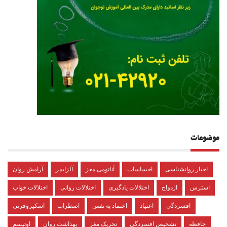
موضوعات
اخبار روانشناسی
احساسات
آناتومی مغز
آلزایمر
آرامش روان
استرس
ازدواج
اختلالات یادگیری
اختلالات روانی
اختلالات خواب
افسردگی
اعتیاد
اعتماد به نفس
اضطراب
اسکیزوفرنی
حافظه
تشخیص افسردگی
تحریک مغز
بهداشت روان
اوتیسم