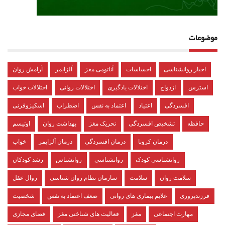
موضوعات
اخبار روانشناسی
احساسات
آناتومی مغز
آلزایمر
آرامش روان
استرس
ازدواج
اختلالات یادگیری
اختلالات روانی
اختلالات خواب
افسردگی
اعتیاد
اعتماد به نفس
اضطراب
اسکیزوفرنی
حافظه
تشخیص افسردگی
تحریک مغز
بهداشت روان
اوتیسم
درمان کرونا
درمان افسردگی
درمان آلزایمر
خواب
روانشناسی کودک
روانشناسی
روانشناس
رشد کودکان
سلامت روان
سلامت
سازمان نظام روان شناسی
زوال عقل
فرزندپروری
علایم بیماری های روانی
ضعف اعتماد به نفس
شخصیت
مهارت اجتماعی
مغز
فعالیت های شناختی مغز
فضای مجازی