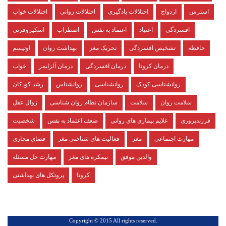
استرس
ازدواج
اختلالات یادگیری
اختلالات روانی
اختلالات خواب
افسردگی
اعتیاد
اعتماد به نفس
اضطراب
اسکیزوفرنی
حافظه
تشخیص افسردگی
تحریک مغز
بهداشت روان
اوتیسم
درمان کرونا
درمان افسردگی
درمان آلزایمر
خواب
روانشناسی کودک
روانشناسی
روانشناس
رشد کودکان
سلامت روان
سلامت
سازمان نظام روان شناسی
زوال عقل
فرزندپروری
علایم بیماری های روانی
ضعف اعتماد به نفس
شخصیت
مهارت اجتماعی
مغز
فعالیت های شناختی مغز
فضای مجازی
والدین موفق
نیمکره های مغز
مهارت حل مسئله
کرونا
پروتکل های بهداشتی
.Copyright © 2015 All rights reserved