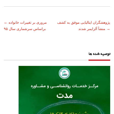
ناوبری
پژوهشگران ایتالیایی موفق به کشف
مروری بر تغییرات خانواده
←
→
منشأ آلزایمر شدند
براساس سرشماری سال ۹۵
نوشته
توصیه شده ها