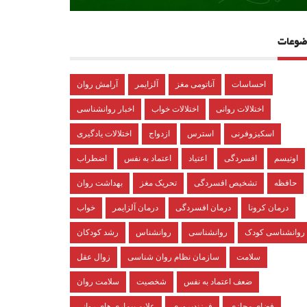
ضوعات
احساسات
آناتومی مغز
آلزایمر
آرامش روان
اختلالات روانی
اختلالات خواب
اخبار روانشناسی
اسکیزوفرنی
استرس
ازدواج
اختلالات یادگیری
اوتیسم
افسردگی
اعتیاد
اعتماد به نفس
اضطراب
حافظه
تشخیص افسردگی
تحریک مغز
بهداشت روان
درمان کرونا
درمان افسردگی
درمان آلزایمر
خواب
روانشناسی کودک
روانشناسی
روانشناس
رشد کودکان
سلامت
سازمان نظام روان شناسی
زوال عقل
ضعف اعتماد به نفس
شخصیت
سلامت روان
فضای مجازی
فرزندپروری
علایم بیماری های روانی