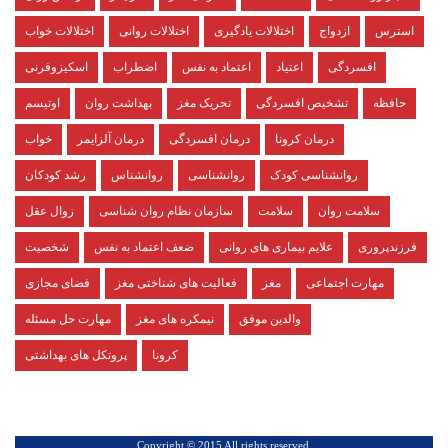
استرس
ازدواج
اختلالات یادگیری
اختلالات روانی
اختلالات خواب
افسردگی
اعتیاد
اعتماد به نفس
اضطراب
اسکیزوفرنی
حافظه
تشخیص افسردگی
تحریک مغز
بهداشت روان
اوتیسم
درمان کرونا
درمان افسردگی
درمان آلزایمر
خواب
روانشناسی کودک
روانشناسی
روانشناس
رشد کودکان
سلامت روان
سلامت
سازمان نظام روان شناسی
زوال عقل
فرزندپروری
علایم بیماری های روانی
ضعف اعتماد به نفس
شخصیت
مهارت اجتماعی
مغز
فعالیت های شناختی مغز
فضای مجازی
والدین موفق
نیمکره های مغز
مهارت حل مسئله
کرونا
پروتکل های بهداشتی
.Copyright © 2015 All rights reserved