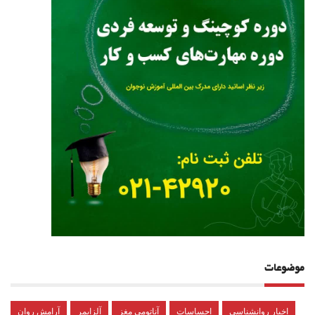
موضوعات
اخبار روانشناسی
احساسات
آناتومی مغز
آلزایمر
آرامش روان