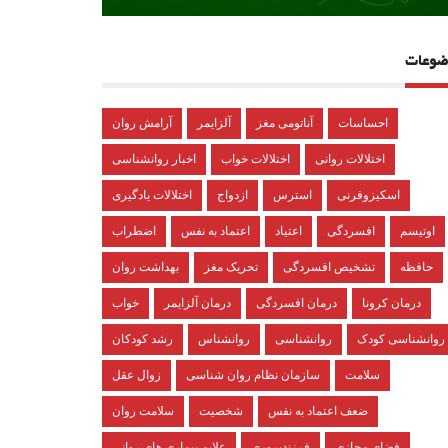
ضوعات
احساسات
آناتومی مغز
آلزایمر
آرامش روان
اختلالات روانی
اختلالات خواب
اخبار روانشناسی
اسکیزوفرنی
استرس
ازدواج
اختلالات یادگیری
اوتیسم
افسردگی
اعتیاد
اعتماد به نفس
اضطراب
حافظه
تشخیص افسردگی
تحریک مغز
بهداشت روان
درمان کرونا
درمان افسردگی
درمان آلزایمر
خواب
روانشناسی کودک
روانشناسی
روانشناس
رشد کودکان
سلامت
سازمان نظام روان شناسی
زوال عقل
ضعف اعتماد به نفس
شخصیت
سلامت روان
فضای مجازی
فرزندپروری
علایم بیماری های روانی