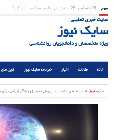
مهم:
23 دسامبر 25
-
چرا اراده می‌کنیم ولی شکست می‌خو
سایت خبری تحلیلی
21 دسامبر 25
-
یلدا؛ نماد تاب‌آوری اجتماعی در روزگا
سایک نیوز
ویژه متخصصان و دانشجویان روانشناسی
خانه
مقالات
اخبار
خبرنامه سایک نیوز
فایل های 
سایک نیوز
» دسته‌بندی نشده » روش جدید پژوهشگر ایرانی برای 