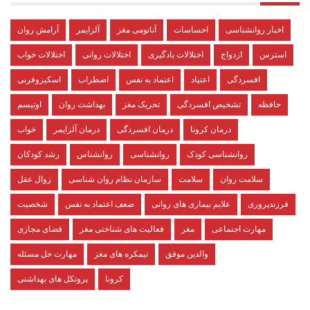
اخبار روانشناسی
احساسات
آناتومی مغز
آلزایمر
آرامش روان
استرس
ازدواج
اختلالات یادگیری
اختلالات روانی
اختلالات خواب
افسردگی
اعتیاد
اعتماد به نفس
اضطراب
اسکیزوفرنی
حافظه
تشخیص افسردگی
تحریک مغز
بهداشت روان
اوتیسم
درمان کرونا
درمان افسردگی
درمان آلزایمر
خواب
روانشناسی کودک
روانشناسی
روانشناس
رشد کودکان
سلامت روان
سلامت
سازمان نظام روان شناسی
زوال عقل
فرزندپروری
علایم بیماری های روانی
ضعف اعتماد به نفس
شخصیت
مهارت اجتماعی
مغز
فعالیت های شناختی مغز
فضای مجازی
والدین موفق
نیمکره های مغز
مهارت حل مسئله
کرونا
پروتکل های بهداشتی