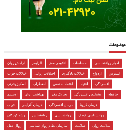
موضوعات
اخبار روانشناسی
احساسات
آناتومی مغز
آلزایمر
آرامش روان
استرس
ازدواج
اختلالات یادگیری
اختلالات روانی
اختلالات خواب
افسردگی
اعتیاد
اعتماد به نفس
اضطراب
اسکیزوفرنی
حافظه
تشخیص افسردگی
تحریک مغز
بهداشت روان
اوتیسم
درمان کرونا
درمان افسردگی
درمان آلزایمر
خواب
روانشناسی کودک
روانشناسی
روانشناس
رشد کودکان
سلامت روان
سلامت
سازمان نظام روان شناسی
زوال عقل