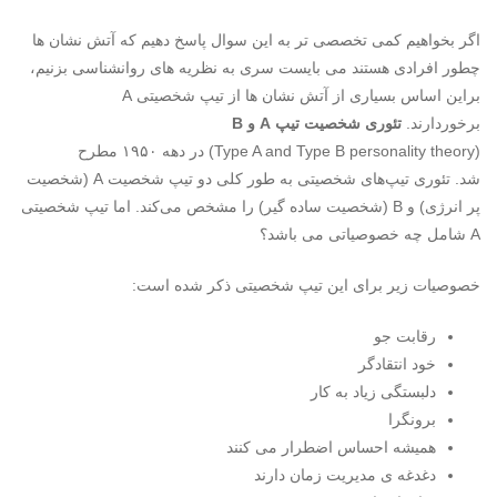
اگر بخواهیم کمی تخصصی تر به این سوال پاسخ دهیم که آتش نشان ها
چطور افرادی هستند می بایست سری به نظریه های روانشناسی بزنیم،
براین اساس بسیاری از آتش نشان ها از تیپ شخصیتی A
برخوردارند.
تئوری شخصیت تیپ A و B
(Type A and Type B personality theory) در دهه ۱۹۵۰ مطرح
شد. تئوری تیپ‌های شخصیتی به طور کلی دو تیپ شخصیت A (شخصیت
پر انرژی) و B (شخصیت ساده گیر) را مشخص می‌کند. اما تیپ شخصیتی
A شامل چه خصوصیاتی می باشد؟
خصوصیات زیر برای این تیپ شخصیتی ذکر شده است:
رقابت جو
خود انتقادگر
دلبستگی زیاد به کار
برونگرا
همیشه احساس اضطرار می کنند
دغدغه ی مدیریت زمان دارند