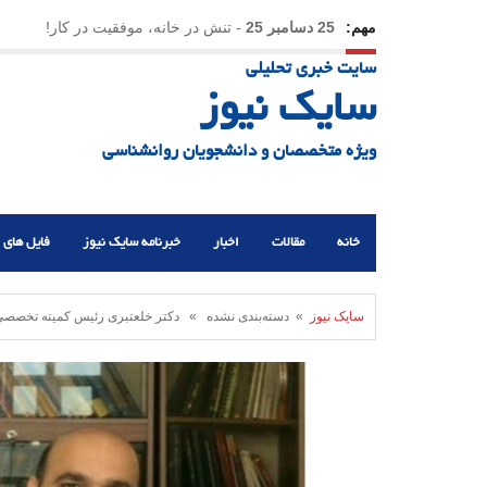
مهم:
25 دسامبر 25
-
تنش در خانه، موفقیت در کار!
سایت خبری تحلیلی
23 دسامبر 25
-
چرا اراده می‌کنیم ولی شکست می‌خو
سایک نیوز
21 دسامبر 25
-
یلدا؛ نماد تاب‌آوری اجتماعی در روزگا
ویژه متخصصان و دانشجویان روانشناسی
خانه
مقالات
اخبار
خبرنامه سایک نیوز
فایل های 
سایک نیوز
» دسته‌بندی نشده » دکتر خلعتبری رئیس کمیته تخصصی ر