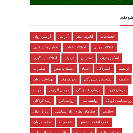
ضوعات
احساسات
آناتومی مغز
آلزایمر
آرامش روان
اختلالات روانی
اختلالات خواب
اخبار روانشناسی
اسکیزوفرنی
استرس
ازدواج
اختلالات یادگیری
اوتیسم
افسردگی
اعتیاد
اعتماد به نفس
اضطراب
حافظه
تشخیص افسردگی
تحریک مغز
بهداشت روان
درمان کرونا
درمان افسردگی
درمان آلزایمر
خواب
روانشناسی کودک
روانشناسی
روانشناس
رشد کودکان
سلامت
سازمان نظام روان شناسی
زوال عقل
ضعف اعتماد به نفس
شخصیت
سلامت روان
فضای مجازی
فرزندپروری
علایم بیماری های روانی