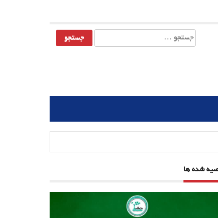
جستجو
برای:
صیه شده ها