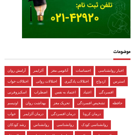
موضوعات
اخبار روانشناسی
احساسات
آناتومی مغز
آلزایمر
آرامش روان
استرس
ازدواج
اختلالات یادگیری
اختلالات روانی
اختلالات خواب
افسردگی
اعتیاد
اعتماد به نفس
اضطراب
اسکیزوفرنی
حافظه
تشخیص افسردگی
تحریک مغز
بهداشت روان
اوتیسم
درمان کرونا
درمان افسردگی
درمان آلزایمر
خواب
روانشناسی کودک
روانشناسی
روانشناس
رشد کودکان