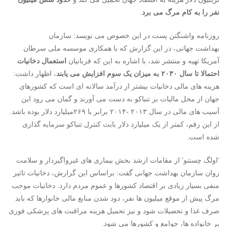
نفر را به کام مرگ می برد
.
روزنامه واشنگتن پست در این خصوص می نویسد: سازمان
بهداشت جهانی، در این گزارش که با همکاری موسسه ملی سرطان
آمریکا تهیه و منتشر شد، با اشاره به این که قربانیان
استعمال دخانیات
احتمالا تا سال ۲۰۳۰ به میزان یک سوم افزایش می یابند
، اظهار داشت:
هزینه های مالی دخانیات بیشتر از درآمد سالانه ای است که کشورهای
جهان از محل مالیات بر تنباکو به دست می آورند و گمان می رود این
آسیب های مالی در سال ۲۰۱۳ -۲۰۱۴ برابر با ۲۶۹میلیارد دلار بوده باشد.
از این رقم، کمتر از یک میلیارد دلار بابت کنترل تنباکو سرمایه گذاری
شده است.
‘اولگ چستنو’ از مقامات ارشد بخش بیماری های غیرواگیردار و سلامت
روان سازمان بهداشت جهانی گفت: براساس این گزارش، دخانیات تاثیر
منفی بسیار زیادی بر اقتصاد کشورها و عموم مردم دارد. دخانیات موجب
مرگ پیش از موقع میلیون ها نفر، دود شدن منابع مالی خانوارها که باید
صرف غذا و تحصیلات شود و نیز تحمیل هزینه مراقبت های پزشکی فوری
بر خانواده ها، جوامع و کشورها می شود.