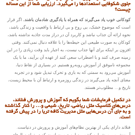
جلوی شکوفایی استعدادها را می‌گیرد. ارزیابی شما از این مساله
چیست؟
کودکانی خوب یاد می‌گیرند که همراه با یادگیری شادمان باشند.
اگر قرار
است که موضوع خشک، بی روح و بی ارتباط با واقعیت و زندگی باشد،
نحوه ارائه آن جذاب نباشد و کاربرد آن در دراز مدت جاذبه نداشته باشد،
کودکان به صورت طبیعی این حیطه‌ها را با علاقه دنبال نمی‌کنند. وقتی
افزون بر اینکه برای آنها جذاب نیست، به اجبار باید وقت زیادی را در این
زمینه صرف کنند و با اضطراب سعی کنند از عهده آن برآیند، ما با یک
مجموعه ناموفق از آموزش روبه‌رو هستیم. در بسیاری از نقاط دنیا،
آموزش می‌رود به سمتی که به بازی و تحرک تبدیل شود و در تجربه
معنای آنچه یاد می‌گیرند در زندگی روزمره و ارتباط آن با محیط زیست،
تاریخ و… مطلوب‌تر هستند.
در تکمیل فرمایشات شما بگویم که آموزش و پرورش فنلاند،
درس‌‌های کلاسیک مثل ریاضی، تاریخ، شیمی و… را کنار گذاشته
و به جای آن درس‌هایی مثل مدیریت کافه تریا را در پیش گرفته
است.
فنلاند دارای یکی از بهترین نظام‌های آموزش و پرورش در دنیاست.
آموزش و پرورش این کشور به این صورت است که در تمام سال‌های