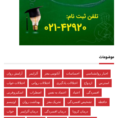
موضوعات
اخبار روانشناسی
احساسات
آناتومی مغز
آلزایمر
آرامش روان
استرس
ازدواج
اختلالات یادگیری
اختلالات روانی
اختلالات خواب
افسردگی
اعتیاد
اعتماد به نفس
اضطراب
اسکیزوفرنی
حافظه
تشخیص افسردگی
تحریک مغز
بهداشت روان
اوتیسم
درمان کرونا
درمان افسردگی
درمان آلزایمر
خواب