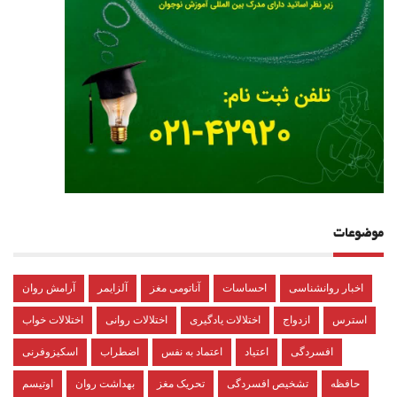
موضوعات
اخبار روانشناسی
احساسات
آناتومی مغز
آلزایمر
آرامش روان
استرس
ازدواج
اختلالات یادگیری
اختلالات روانی
اختلالات خواب
افسردگی
اعتیاد
اعتماد به نفس
اضطراب
اسکیزوفرنی
حافظه
تشخیص افسردگی
تحریک مغز
بهداشت روان
اوتیسم