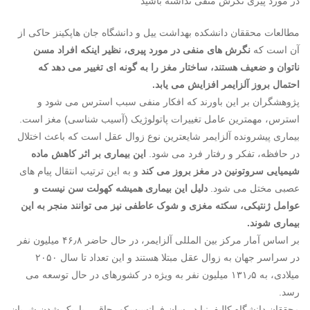
در مورد پیری نگرش منفی نداشته باشید
مطالعات محققان دانشکده بهداشت ییل و دانشگاه جان هاپکینز حاکی از
آن است که
نگرش های منفی در مورد پیری، نظیر اینکه افراد مسن
ناتوان و ضعیف هستند، ساختار مغز را به گونه ای تغییر می دهد که
احتمال بروز آلزایمر افزایش می یابد.
پژوهشگران بر این باورند که افکار منفی سبب استرس می شود و
استرس، مهمترین عامل تغییرات پاتولوژیک (آسیب شناسی) مغز است.
بیماری پیشرونده آلزایمر شایعترین نوع زوال عقل است که باعث اختلال
در حافظه، تفکر و رفتار فرد می شود.
این بیماری بر اثر کاهش ماده
شیمیایی سروتونین در مغز بروز می کند
و به این ترتیب انتقال پیام های
عصبی مختل می شود.
دلیل این بیماری همیشه کهولت سن نیست و
عوامل ژنتیکی، سکته مغزی و شوک عاطفی نیز می توانند منجر به این
بیماری شوند.
بر اساس آمار مرکز بین المللی آلزایمر، در حال حاضر ۴۶٫۸ میلیون نفر
در سراسر جهان به زوال عقل مبتلا هستند و این تعداد تا سال ۲۰۵۰
میلادی، به ۱۳۱٫۵ میلیون نفر به ویژه در کشورهای در حال توسعه می
رسد.
محققان دانشگاه کالیفرنیا در سان فرانسیسکو، چاقی، باریک شدن شریان