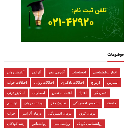
موضوعات
اخبار روانشناسی
احساسات
آناتومی مغز
آلزایمر
آرامش روان
استرس
ازدواج
اختلالات یادگیری
اختلالات روانی
اختلالات خواب
افسردگی
اعتیاد
اعتماد به نفس
اضطراب
اسکیزوفرنی
حافظه
تشخیص افسردگی
تحریک مغز
بهداشت روان
اوتیسم
درمان کرونا
درمان افسردگی
درمان آلزایمر
خواب
روانشناسی کودک
روانشناسی
روانشناس
رشد کودکان