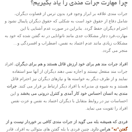
چرا مهارت جرات مندی را یاد بگیریم؟
جرات مندی علاقه بر ابراز وجود فرد بدون ترس از قضاوت دیگران،
شامل دفاع از حقوق خود است به شکلی که حقوق دیگران پایمال نشود و
احترام دیگران حفظ گردد. بنابراین در صورت عدم آشنایی با این
مهارت،فرد دچار مشکلات جدی مانند ناتوانایی در نه گفتن شده که خود به
مشکلات زیادی مانند عدم اعتماد به نفس، اضطراب و افسردگی و…
منجر می گردد.
افراد جرات مند هم برای خود ارزش قائل هستند و هم برای دیگران.
افراد
جرات مند منفعل نیستند و اجازه نمی دهند دیگران از آنها سو استفاده
نمایند و از طرف دیگر به خواسته ها و نیازهای دیگران نیز احترام قائل
هستند و به شیوه ی مدبرانه با افراد دیگر ارتباط بر قرار می کنند.
جرات
مندی به انسان احساس خود کار آمدی و کنترل درونی می بخشد
و این
احساسات نیز در روابط متقابل با دیگران اعتماد به نفس و عزت نفس
افراد را تقویت می نماید.
فردی که همیشه بله می گوید از جرات مندی کافی بر خوردار نیست و از
گفتن”نه”
هراس دارد.
چنین فردی با بله گفتن های متوالی به افراد، قادر