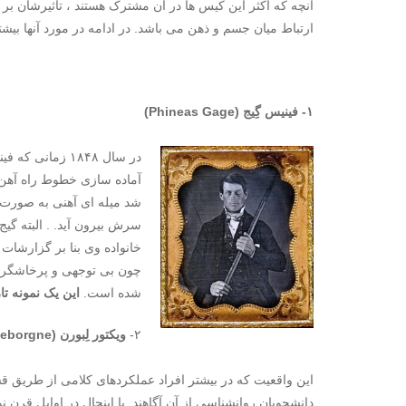
آنچه که اکثر این کیس ها در آن مشترک هستند ، تاثیرشان 
ارتباط میان جسم و ذهن می باشد. در ادامه در مورد آنها بیشتر
۱- فینیس گِیج (
Phineas Gage
)
در سال ۱۸۴۸ زمانی که فینیس گیج مشغول حفاری زمین برای قرار دادن
آماده سازی خطوط راه آهن ج
شد میله ای آهنی به صورت 
سرش بیرون آید. . البته گیج
خانواده وی بنا بر گزارشات
چون بی توجهی و پرخاشگری) 
شده است.
این یک نمونه ت
۲-
ویکتور لِبورن
(
Leborgne
این واقعیت که در بیشتر افراد عملکردهای کلامی از طریق ق
دانشجویان روانشناسی از آن آگاهند. با اینحال در اوایل قرن