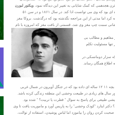
رن هجدهمی که کمک شایانی به تغییر این دیدگاه نمود،
ویکتور لبورن
بود. لبورن اهل فرانسه و با نام مستعار Tan بود. Tan تنها واژه ای بود که وی می توانست ادا کند. در سال ۱۸۶۱ و در سن ۵۱
کرد اما مدتی از این مراجعه نگذشته بود که درگذشت. بروکا مغز
ب پیشانی سمت چپ مغز وی شد، قسمتی از بافت
مغز که امروزه با نام
ز مفاهیم و مطالب بی
 تنها مسئولیت تکلم
تا انکه سزار دومانسکی در
ه اطلاع همگان رساند.
پسر جنگل نامی بود که دکتر ژان مارک ایتارد به ویکتور، پسر بچه ۱۱ ۱۲ ساله ای داده بود که در جنگل آویرون در شمال غربی
ر می رسید ویکتور سال های زیادی در طبیعت وحشی این منطقه زندگی کرده باشد.
ایشی طبیعی برای پاسخ به سوال ” فطرت یا تربیت؟ ” شده بود.
 دکتر ایتارد “کودک وحشی” را به پاریس آورد و ماموریت یافت تا وی
 صحبت کردن روان را بیاموزد اما لباس پوشیدن، استفاده از توالت،