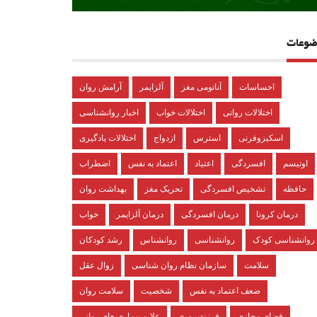
ضوعات
احساسات
آناتومی مغز
آلزایمر
آرامش روان
اختلالات روانی
اختلالات خواب
اخبار روانشناسی
اسکیزوفرنی
استرس
ازدواج
اختلالات یادگیری
اوتیسم
افسردگی
اعتیاد
اعتماد به نفس
اضطراب
حافظه
تشخیص افسردگی
تحریک مغز
بهداشت روان
درمان کرونا
درمان افسردگی
درمان آلزایمر
خواب
روانشناسی کودک
روانشناسی
روانشناس
رشد کودکان
سلامت
سازمان نظام روان شناسی
زوال عقل
ضعف اعتماد به نفس
شخصیت
سلامت روان
فضای مجازی
فرزندپروری
علایم بیماری های روانی