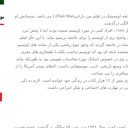
وی الهام بخش داستین هافمن برای بازی در نقش شخصیت نابغه اوتیستیک در فیلم مرد بارانیRain Man) ( می باشد. دوستانش او
مو
قبل از اکران فیلم در سال ۱۹۸۸، افراد کمی در مورد اوتیسم شنیده بودند اما با پخش”مرد
واضح تری از اوتیسم را برای جامعه ترسیم نماید. با این حال فیلم
اه در جامعه گردید که وجود نبوغ ریاضی یکی از نشانه های اوتیسم
خصه نابغه ای بود که اوتیسم نداشت بلکه با ناهنجاری های مغزی
یب وی در خصوص (سایک نیوز) محاسبات تقویمی بود به طوریکه مانند
ات وسیع تاریخی، ادبی، موسیقیایی داشت، کدهای پستی آمریکا را از
مسافری را می شناخت.
تخمین زده می شود که وی بیش از ۱۲ هزار کتاب در زندگی خود خوانده است. لازم به ذکر
در مهارت های اجتماعی و تفکر انتزاعی داشت.
آنا اُ نام مستعار برتا پاپنهایم ، فمنیست و فعال اجتماعی آلمانی است که در سال ۱۹۳۶ و در سن ۷۷ سالگی درگذشت. عمده شهرت