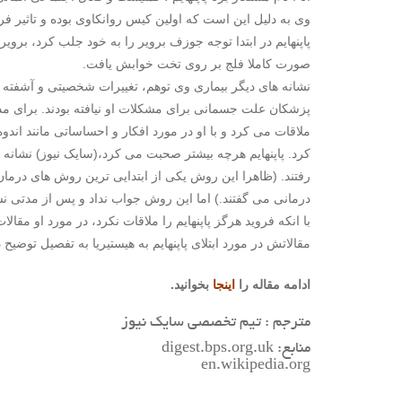
وی به دلیل این است که اولین کیس روانکاوی بوده و تاثیر فر
صورت کاملا فلج بر روی تخت خوابش یافت.
نشانه های دیگر بیماری وی توهم، تغییرات شخصیتی و آشفته گو
ملاقات می کرد و با او در مورد افکار و احساساتی مانند ا
کرد. پاپنهایم هرچه بیشتر صحبت می کرد،(سایک نیوز) نشانه 
رفتند. (ظاهرا این روش یکی از ابتدایی ترین روش های درما
درمانی می گفتند.) اما این روش جواب نداد و پس از مدتی نشا
با انکه فروید هرگز پاپنهایم را ملاقات نکرد، در مورد او مقا
مقالاتش در مورد ابتلای پاپنهایم به هیستیریا به تفصیل توضیح
ادامه مقاله را
اینجا
بخوانید.
مترجم : تیم تخصصی سایک نیوز
منابع: digest.bps.org.uk
en.wikipedia.org