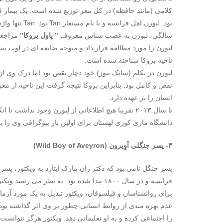
کلامی (مانند حافظه) در کل مغز توزیع شده است. یک بیمار ق
سالگی، لبورن به عصب شناس معروف
” پاول بروکا”
مراجعه 
لبورن را مورد مطالعه قرار داد و متوجه ضایعه ای در لو
ناحیه بروکا شناخته شده است.
لبورن در تکلم (سایک نیوز) خود دچار نقص بود اما درک وی ا
نقص و کامل بود. بنابراین بروکا نتیجه گرفت این ناحیه از مغز
انسان را بر عهده دارد.
تا سال ۲۰۱۳ تقریبا هیچ اطلاعاتی از لِبورن وجود نداشت 
دانشگاه ماری کوری لهستان برای اولین بار بیوگرافی وی را ب
۳- پسر جنگلی آوِیرون (
Wild Boy of Aveyron
)
فرانسه و در سال ۱۸۰۰ پیدا شده بود. به نظ
برای روانشناسان و فیلسوفان، ویکتور تبدیل به یک مورد آزم
عدم بهره مندی از روابط انسانی چطور بر وی اثر گذاشته بود؟
را اجتماعی کرده و به او تعلیماتی دهد. ویکتور هرگز نتوانست