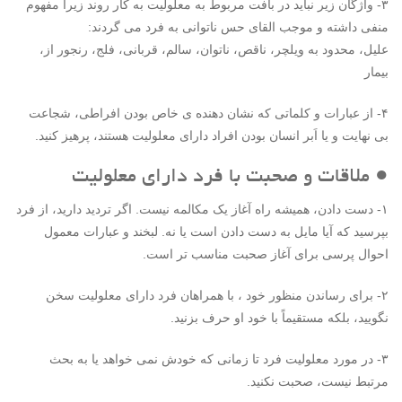
۳- واژگان زیر نباید در بافت مربوط به معلولیت به کار روند زیرا مفهوم
منفی داشته و موجب القای حس ناتوانی به فرد می گردند:
علیل، محدود به ویلچر، ناقص، ناتوان، سالم، قربانی، فلج، رنجور از،
بیمار
۴- از عبارات و کلماتی که نشان دهنده ی خاص بودن افراطی، شجاعت
بی نهایت و یا اَبر انسان بودن افراد دارای معلولیت هستند، پرهیز کنید.
● ملاقات و صحبت با فرد دارای معلولیت
۱- دست دادن، همیشه راه آغاز یک مکالمه نیست. اگر تردید دارید، از فرد
بپرسید که آیا مایل به دست دادن است یا نه. لبخند و عبارات معمول
احوال پرسی برای آغاز صحبت مناسب تر است.
۲- برای رساندن منظور خود ، با همراهان فرد دارای معلولیت سخن
نگویید، بلکه مستقیماً با خود او حرف بزنید.
۳- در مورد معلولیت فرد تا زمانی که خودش نمی خواهد یا به بحث
مرتبط نیست، صحبت نکنید.