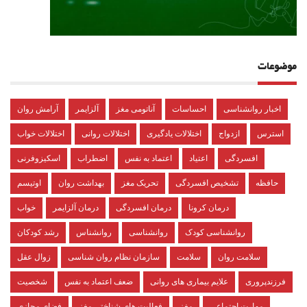
موضوعات
اخبار روانشناسی
احساسات
آناتومی مغز
آلزایمر
آرامش روان
استرس
ازدواج
اختلالات یادگیری
اختلالات روانی
اختلالات خواب
افسردگی
اعتیاد
اعتماد به نفس
اضطراب
اسکیزوفرنی
حافظه
تشخیص افسردگی
تحریک مغز
بهداشت روان
اوتیسم
درمان کرونا
درمان افسردگی
درمان آلزایمر
خواب
روانشناسی کودک
روانشناسی
روانشناس
رشد کودکان
سلامت روان
سلامت
سازمان نظام روان شناسی
زوال عقل
فرزندپروری
علایم بیماری های روانی
ضعف اعتماد به نفس
شخصیت
مهارت اجتماعی
مغز
فعالیت های شناختی مغز
فضای مجازی