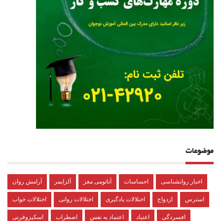
موضوعات
اخبار روانشناسی
احساسات
آناتومی مغز
آلزایمر
آرامش روان
استرس
ازدواج
اختلالات یادگیری
اختلالات روانی
اختلالات خواب
افسردگی
اعتیاد
اعتماد به نفس
اضطراب
اسکیزوفرنی