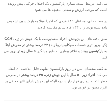
می کند، مرتبط است. بیماری پارکینسون یک اختلال حرکتی پیش رونده
است که موجب لرزش و سفتی ماهیچه ها می شود.
در مطالعه ای، محققان ۲۸۹ فردی که اخیرا مبتلا به پارکینسون تشخیص
داده شده بودند را با ۲۳۳ فرد سالم مقایسه کردند.
طبق یافته های این پژوهش، افراد سفیدپوست با یک جهش در ژن
GCH۱
(گوانوزین تری فسفات سیکلوهیدرولاز-۱)
۲۳ درصد بیشتر در معرض ابتلا
به پارکینسون بودند
و علائم بیماری به طور میانگین
۵ سال زودتر بروز
می
کند.
به گفته محققان، سن در بروز پارکینسون تفاوت قابل ملاحظه ای ایجاد
می کند.
افراد زیر ۵۰ سال با این جهش ژنی، ۴۵ درصد بیشتر
در معرض
خطر ابتلا به بیماری قرار دارند، درحالیکه این جهش دارای تاثیر حداقل بر
افراد مسن تر خواهد بود.