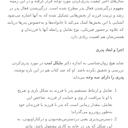
سال‌های اخیر کیفیت پدری‌کردن مورد توجه قرار گرفته و در این زمینه
مفهوم درگیرشدن فعال پدر مطرح شده است. درگیرشدن فعال پدر در
رشد و تربیت فرزند از بخش‌هایی تشکیل شده که به آنها اشاره می‌شود.
آشنایی با این بخش‌ها کمک می‌کند تا خانواده‌ها و به‌خصوص پدرها دریابند
که علاوه برحضور فیزیکی، نوع تعامل و رابطه آنها با فرزندان و
همسرشان هم اهمیت زیادی دارد.
اجزا و ابعاد پدری
شاید هیچ روان‌شناسی به اندازه دکتر
مایکل لمب
در مورد پدری‌کردن
بررسی و تحقیق نکرده باشد. او که چند کتاب هم در این باره نوشته،
پدری را دارای سه وجه
می‌داند:
تعامل و ارتباط مستقیم پدر با فرزند به شکل بازی و تفریح
با او یا مراقبت از وی و حمایت از فرزند. شاخص این
تعامل، مقدار زمانی است که پدر با فرزند یا فرزندان خود
به‌طور رودررو می‌گذراند؛
دسترس‌پذیری یعنی دردسترس‌بچه‌بودن و در‌کناراو‌‌بودن، به
این شکل که پدر در خانه به کاری مشغول باشد، مانند