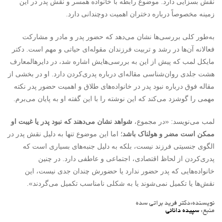
نقش بسزایی دارد. موضوع رابطه با خانواده همسر و نقش پدر در این
زمینه مخصوصاً درباره دختران اهمیت دوچندانی دارد.
به‌طور کلی بررسی‌ها نشان می‌دهد که حضور پدر و مادر و مشارکت
فعالانه آن‌ها در رشد و تربیت فرزندان مقوله‌ای حیاتی و مهم است. دکتر
مایکل لمب که پیش از این به بررسی‌هایش اشاره شد، در دایرهالمعارف
هشت جلدی روان‌شناسی مقاله‌ای درباره پدری‌کردن دارد. او در بخشی از
مقاله فوق درباره نبود پدر در خانواده‌های طلاق و اهمیت حضور پدر نکته
مهمی را گوشزد می‌کند که این نوشته را با این گفته او به پایان می‌برم.
لمب می‌نویسد: «در مجموع،
شواهد نشان می‌دهند که نبود پدر یا غیبت او
ممکن است مضر و هولناک باشد
؛ اما این موضوع تنها به دلیل نقش پدر در
الگوی جنسیتی فرزند نیست، بلکه به دلیل جنبه‌های بسیاری است که
پدری‌کردن از لحاظ اقتصادی، اجتماعی و عاطفی دارد. در چنین
خانواده‌هایی که پدر حضور ندارد یا حضورش چندان جدی نیست، این
نقش‌ها یا تکمیل نمی‌شوند یا به شکلی نامناسب تکمیل می‌گردند».
نویسنده:دکتر فرید براتی سده
منبع:
سپیده دانائی