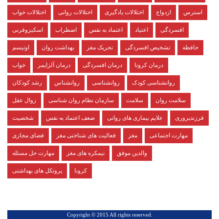
استرس
ازدواج
اختلالات یادگیری
اختلالات روانی
اختلالات خواب
افسردگی
اعتیاد
اعتماد به نفس
اضطراب
اسکیزوفرنی
حافظه
تشخیص افسردگی
تحریک مغز
بهداشت روان
اوتیسم
درمان کرونا
درمان افسردگی
درمان آلزایمر
خواب
روانشناسی کودک
روانشناسی
روانشناس
رشد کودکان
سلامت روان
سلامت
سازمان نظام روان شناسی
زوال عقل
فرزندپروری
علایم بیماری های روانی
ضعف اعتماد به نفس
شخصیت
مهارت اجتماعی
مغز
فعالیت های شناختی مغز
فضای مجازی
والدین موفق
نیمکره های مغز
مهارت حل مسئله
کرونا
پروتکل های بهداشتی
.Copyright © 2015 All rights reserved