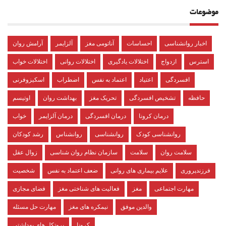
موضوعات
اخبار روانشناسی
احساسات
آناتومی مغز
آلزایمر
آرامش روان
استرس
ازدواج
اختلالات یادگیری
اختلالات روانی
اختلالات خواب
افسردگی
اعتیاد
اعتماد به نفس
اضطراب
اسکیزوفرنی
حافظه
تشخیص افسردگی
تحریک مغز
بهداشت روان
اوتیسم
درمان کرونا
درمان افسردگی
درمان آلزایمر
خواب
روانشناسی کودک
روانشناسی
روانشناس
رشد کودکان
سلامت روان
سلامت
سازمان نظام روان شناسی
زوال عقل
فرزندپروری
علایم بیماری های روانی
ضعف اعتماد به نفس
شخصیت
مهارت اجتماعی
مغز
فعالیت های شناختی مغز
فضای مجازی
والدین موفق
نیمکره های مغز
مهارت حل مسئله
کرونا
پروتکل های بهداشتی