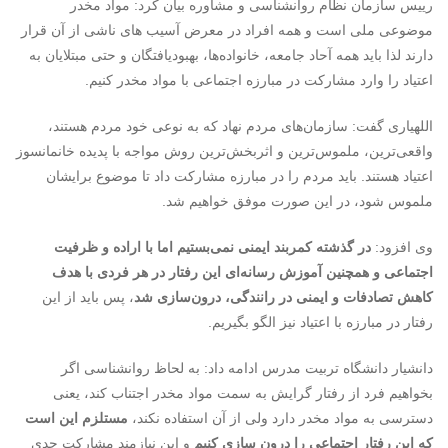
رییس سازمان نظام روانشناسی و مشاوره بیان کرد: مواد مخدر
موضوعی ملی است و همه افراد در معرض آسیب های ناشی از آن قرار
دارند لذا باید همه آحاد جامعه، خانواده‌ها، بهبودیافتگان و حتی مبتلایان به
اعتیاد را وارد مشارکت در مبارزه اجتماعی با مواد مخدر کنیم.
اللهیاری گفت: سازمان‌های مردم نهاد که به نوعی خود مردم هستند،
واقعی‌ترین، ملموس‌ترین و اثربخش‌ترین روش مواجه با پدیده خانمانسوز
اعتیاد هستند. باید مردم را در مبارزه مشارکت داد تا موضوع برایشان
ملموس شود، در این صورت موفق خواهیم شد.
وی افزود:
در گذشته کمربند ایمنی نمی‌بستیم اما با اراده و ظرفیت
اجتماعی و همچنین آموزش رسانه‌ای این رفتار در هر فردی با هدف
کاهش تصادفات و ایمنی در رانندگی، درون‌سازی شد
، پس باید از این
رفتار در مبارزه با اعتیاد نیز الگو بگیریم.
دانشیار دانشگاه تربیت مدرس ادامه داد: به لحاظ روانشناسی اگر
بخواهیم فرد از رفتار گرایش به سمت مواد مخدر اجتناب کند، یعنی
دسترسی به مواد مخدر دارد ولی از آن استفاده نکند،
مستلزم این است
که این رفتار اجتماعی را درون سازی کنیم
و این نیازمند مشارکت جدی