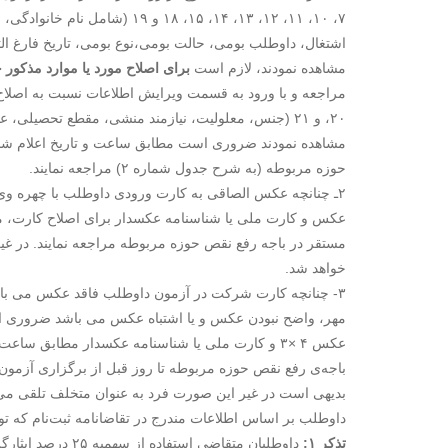
۷، ۱۰، ۱۱، ۱۲، ۱۳، ۱۴، ۱۵، ۱۸ و
اشتغال، داوطلب بومی، حالت بومی،نوع بومی، تاریخ فارغ 
مشاهده نمودند، لازم است
برای اصلاح مورد یا موارد مذکور حداکثر 
۲۰، و ۲۱ (جنس، معلولیت، نیازمند منشی، مقطع تحصیل
مشاهده نمودند ضروری است مطابق ساعت و تاریخ اعلام شده
حوزه مربوطه (به شرح جدول شماره ۲) مراجعه نمایند.
۲ـ چنانچه عکس الصاقی به کارت ورودی داوطلب با چهره و
عکس و کارت ملی یا شناسنامه عکسدار برای اصلاح کارت، مط
مستقر در باجه‌ رفع نقص حوزه مربوطه مراجعه نمایند. در غیر
خواهد شد.
۳- چنانچه کارت شرکت در آزمون داوطلب فاقد عکس می باشد
عکس ۴ ×۳ و کارت ملی یا شناسنامه عکسدار مطابق سا
باجه‌ی رفع نقص حوزه مربوطه تا روز قبل از برگزاری آزمون
بدیهی است در غیر این صورت فرد به عنوان متخلف تلقی می‌
داوطلب بر اساس اطلاعات مندرج در تقاضانامه ثبت‌نام که 
تذکر ۱:
داوطلبان متقاضی ا