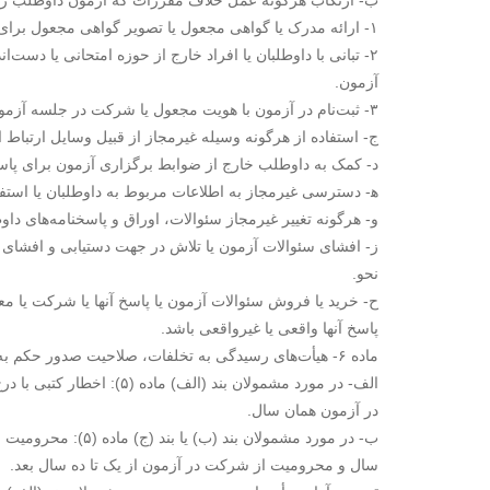
ب- ارتکاب هرگونه عمل خلاف مقررات که آزمون داوطلب را ا
۱- ارائه مدرک یا گواهی مجعول یا تصویر گواهی مجعول برای شرکت در آزمون.
۲- تبانی با داوطلبان یا افراد خارج از حوزه امتحانی یا دس
آزمون.
۳- ثبت‌نام در آزمون با هویت مجعول یا شرکت در جلسه آزمون به جای داوطلب اصلی.
ج- استفاده از هرگونه وسیله غیرمجاز از قبیل وسایل ارتباط ا
د- کمک به داوطلب خارج از ضوابط برگزاری آزمون برای پاس
ه‍- دسترسی غیرمجاز به اطلاعات مربوط به داوطلبان یا استفاده
و- هرگونه تغییر غیرمجاز سئوالات، اوراق و پاسخنامه‌های داو
ز- افشای سئوالات آزمون یا تلاش در جهت دستیابی و افشای آ
نحو.
ح- خرید یا فروش سئوالات آزمون یا پاسخ آنها یا شرکت یا معا
پاسخ آنها واقعی یا غیرواقعی باشد.
ماده ۶- هیأت‌های رسیدگی به تخلفات، صلاحیت صدور حکم به مجازات های زیر را درباره متخلفان دارند:
الف- در مورد مشمولان بند (
در آزمون همان سال.
ب- در مورد مشمولان 
سال و محرومیت از شرکت در آزمون از یک تا ده سال بعد.