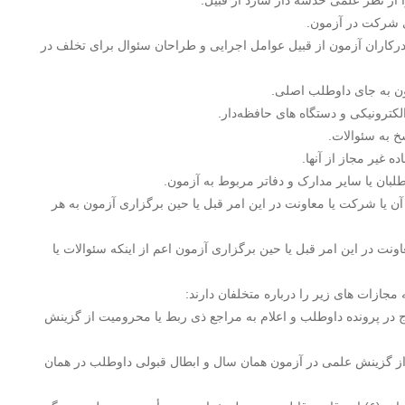
ز نظر علمی خدشه دار سازد از قبیل:
ت‌اندرکاران آزمون از قبیل عوامل اجرایی و طراحان سئوال برای تخلف در
لکترونیکی و دستگاه های حافظه‌دار.
خ به سئوالات.
 غیر مجاز از آنها.
طلبان یا سایر مدارک و دفاتر مربوط به آزمون.
ن یا شرکت یا معاونت در این امر قبل یا حین برگزاری آزمون به هر
ونت در این امر قبل یا حین برگزاری آزمون اعم از اینکه سئوالات یا
الف) ماده (۵): اخطار کتبی با درج در پرونده داوطلب و اعلام به مراجع ذی ربط یا محرومیت از گزینش
بند (ب) یا بند (ج) ماده (۵): محرومیت از گزینش علمی در آزمون همان سال و ابطال قبولی داوطلب در همان