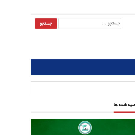
جستجو
برای:
صیه شده ها