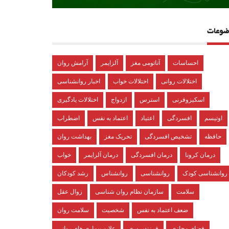
ضوعات
احساسات
آناتومی مغز
آلزایمر
آرامش روان
اختلالات روانی
اختلالات خواب
اخبار روانشناسی
اسکیزوفرنی
استرس
ازدواج
اختلالات یادگیری
اوتیسم
افسردگی
اعتیاد
اعتماد به نفس
اضطراب
حافظه
تشخیص افسردگی
تحریک مغز
بهداشت روان
درمان کرونا
درمان افسردگی
درمان آلزایمر
خواب
روانشناسی کودک
روانشناسی
روانشناس
رشد کودکان
سلامت
سازمان نظام روان شناسی
زوال عقل
ضعف اعتماد به نفس
شخصیت
سلامت روان
فضای مجازی
فرزندپروری
علایم بیماری های روانی