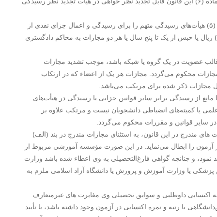
آرای هیأت‌های بدوی جز در مورد مشمولان بند (الف) ماده (۶) این قانون قابل تجدید نظر خواهی در هیأت تجدید نظر رسیدگی
ماده ۷- در مورد مشمولان بندهای (د)، (ه‍)، (و) (ز) و (ح) ماده (۵) هیأت‌های رسیدگی متهم را برای رسیدگی و اعمال جزای نقدی از
ده میلیون (۱۰٫۰۰۰٫۰۰۰ ریال تا یک میلیارد (۱٫۰۰۰٫۰۰۰٫۰۰۰) ریال یا حبس از یک تا پنج سال یا هر دو مجازات به محاکم دادگستری
ک از اعمال موضوع ماده (۵) چنانچه در قالب عضویت در یک گروه یا شبکه باشد، موجب تشدید مجازات
جازات محکوم می‌گردد. مجازات هر یک از اعضاء که در ارتکاب
ل مجازات ذکر شده برای مرتکب می‌باشد.
ها مانع از رسیدگی برابر سایر قوانین جزایی یا رسیدگی در هیأت‌های
لمی یا کمیته‌های انضباطی دانشجویان نیست و مرتکب علاوه بر
ت های مندرج در این قانون، به استثنای مجازات مندرج در بند (الف)
 وی در آزمون را ابطال می‌نماید. در این صورت مؤسسه آموزشی مربوط از
نمود، و چنانچه گواهی فارغ‌التحصیلی به وی اعطاء شده باشد وزارت
 پزشکی یا وزارت آموزش و پرورش یا دانشگاه آزاد اسلامی ملزم به
 و رتبه اکتسابی داوطلبی و سوابق تحصیلی وی مغایرت های غیرمتعارف
نشگاهی با رتبه و نمره اکتسابی در آزمون وجود داشته باشد، با تأیید