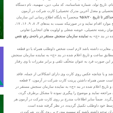
 ۱۹ (شامل نام خانوادگی، نام، تاریخ تولد، شماره شناسنامه، کد ملی، دین، سهمیه، نام دستگاه
التحصیلی و معدل آخرین مدرک تحصیلی) کارت شرکت در آزمون
تا تاریخ ۹۵/۸/۲۰
منحصراً به پایگاه اطلاع رسانی این سازمان
مراجعه و با ورود به قسمت ویرایش اطلاعات نسبت به اصلاح موارد اقدام نمایند و در صورتیکه نسبت به بندهای ۳، ۸، ۹، ۱۶، ۱۷،
ی، عنوان رشته تحصیلی، خوشه شغلی و اولویت های انتخابی) تفاوتی
 در بند «ج» به
نماینده سازمان سنجش مستقر در باجه‌ی رفع نقص
ی مغایرت داشته باشد لازم است شخص داوطلب همراه با دو قطعه
ابق ساعت و تاریخ اعلام شده در بند «ج» به نماینده سازمان سنجش
 این صورت فرد به عنوان متخلّف تلقی و برابر مقررات با وی رفتار
 و یا چنانچه عکس روی کارت وی دارای اشکالاتی از جمله، فاقد
مهر، واضح نبودن عکس و یا اشتباه عکس می باشد ضروری است ضمن همراه داشتن پرینت کارت شرکت در آزمون، ۲ قطعه
عت و تاریخ اعلام شده در بند «ج» به نماینده سازمان سنجش مستقر در
 مراجعه نمایند و موضوع را پیگیری نموده تا مشکل برطرف گردد،
گردد. ضمناً سایر اطلاعات مندرج بر روی کارت شرکت در آزمون هر
توسط خود داوطلب تکمیل گردیده، در نظر گرفته شده است.
ستفاده از سهمیه ۲۵ درصد ایثارگران توجه داشته باشند که سهمیه مندرج بر روی کارت شرکت در