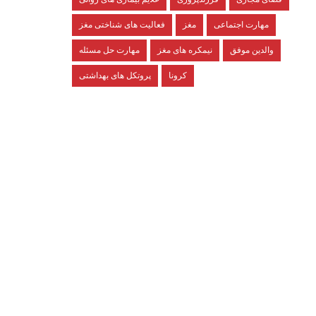
مهارت اجتماعی
مغز
فعالیت های شناختی مغز
والدین موفق
نیمکره های مغز
مهارت حل مسئله
کرونا
پروتکل های بهداشتی