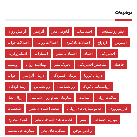
موضوعات
اخبار روانشناسی
احساسات
آناتومی مغز
آلزایمر
آرامش روان
استرس
ازدواج
اختلالات یادگیری
اختلالات روانی
اختلالات خواب
افسردگی
اعتیاد
اعتماد به نفس
اضطراب
اسکیزوفرنی
حافظه
تشخیص افسردگی
تحریک مغز
بهداشت روان
اوتیسم
درمان کرونا
درمان افسردگی
درمان آلزایمر
خواب
روانشناسی کودک
روانشناسی
روانشناس
رشد کودکان
سلامت روان
سلامت
سازمان نظام روان شناسی
زوال عقل
فرزندپروری
علایم بیماری های روانی
ضعف اعتماد به نفس
شخصیت
مهارت اجتماعی
مغز
فعالیت های شناختی مغز
فضای مجازی
والدین موفق
نیمکره های مغز
مهارت حل مسئله