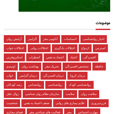
موضوعات
اخبار روانشناسی
احساسات
آناتومی مغز
آلزایمر
آرامش روان
استرس
ازدواج
اختلالات یادگیری
اختلالات روانی
اختلالات خواب
افسردگی
اعتیاد
اعتماد به نفس
اضطراب
اسکیزوفرنی
حافظه
تشخیص افسردگی
تحریک مغز
بهداشت روان
اوتیسم
درمان کرونا
درمان افسردگی
درمان آلزایمر
خواب
روانشناسی کودک
روانشناسی
روانشناس
رشد کودکان
سلامت روان
سلامت
سازمان نظام روان شناسی
زوال عقل
فرزندپروری
علایم بیماری های روانی
ضعف اعتماد به نفس
شخصیت
مهارت اجتماعی
مغز
فعالیت های شناختی مغز
فضای مجازی