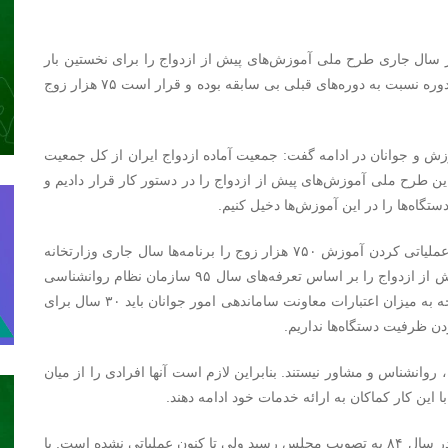
 سال جاری طرح ملی آموزش‌های پیش از ازدواج را برای نخستین بار
در کشور اجرا کنیم. گستردگی آموزش و کیفیت محتوای این دوره نسبت به دوره‌های قبلی بی سابقه بوده و قرار است ۷۵ هزار زوج
رزش و جوانان در ادامه گفت: جمعیت آماده ازدواج ایران از کل جمعیت
 طرح ملی آموزش‌های پیش از ازدواج را در دستور کار قرار دادیم و
گاه‌ها را در این آموزش‌ها دخیل کنیم.
وی توسعه کمی و کیفی مراکز مشاوره ازدواج و خانواده و عملیاتی کردن آموزش ۷۵۰ هزار زوج را برنامه‌ها سال جاری وزارتخانه
عنوان و تصریح کرد: اگر قرار باشد طرح ملی آموزش‌های پیش از ازدواج را بر اساس تعرفه‌های سال ۹۵ سازمان نظام روانشناسی
برگزار کنیم نیازمند ۲۵۰ میلیارد تومان بودجه هستیم که با توجه به میزان اعتبارات معاونت ساماندهی امور جوانان باید ۳۰ سال برای
ن ظرفیت دستگاه‌ها نداریم.
انشناس و مشاور نیستند. بنابراین لازم است آنها افرادی را از میان
این کار کماکان به ارائه خدمات خود ادامه دهند.
وی با اشاره به قانون تسهیل ازدواج جوانان گفت:‌ این قانون در سال ۸۴ به تصویب مجلس رسید ولی تا کنون عملیاتی نشده است. با