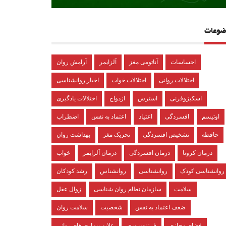
ضوعات
احساسات
آناتومی مغز
آلزایمر
آرامش روان
اختلالات روانی
اختلالات خواب
اخبار روانشناسی
اسکیزوفرنی
استرس
ازدواج
اختلالات یادگیری
اوتیسم
افسردگی
اعتیاد
اعتماد به نفس
اضطراب
حافظه
تشخیص افسردگی
تحریک مغز
بهداشت روان
درمان کرونا
درمان افسردگی
درمان آلزایمر
خواب
روانشناسی کودک
روانشناسی
روانشناس
رشد کودکان
سلامت
سازمان نظام روان شناسی
زوال عقل
ضعف اعتماد به نفس
شخصیت
سلامت روان
فضای مجازی
فرزندپروری
علایم بیماری های روانی