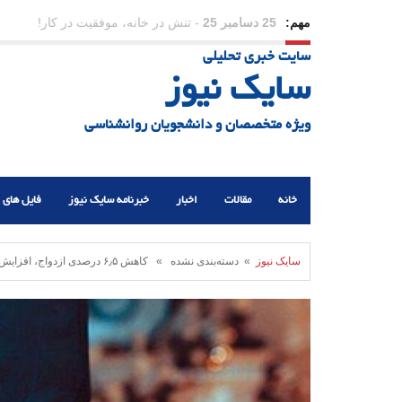
مهم:
23 دسامبر 25
-
چرا اراده می‌کنیم ولی شکست می‌خو
سایت خبری تحلیلی
21 دسامبر 25
-
یلدا؛ نماد تاب‌آوری اجتماعی در روزگا
سایک نیوز
ویژه متخصصان و دانشجویان روانشناسی
خانه
مقالات
اخبار
خبرنامه سایک نیوز
فایل های 
سایک نیوز
» دسته‌بندی نشده » کاهش ۶٫۵ درصدی ازدواج‌، افزایش ۵ درصدی طلاق