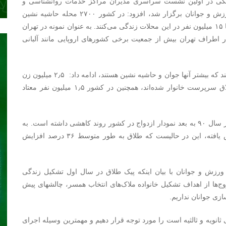
ملکی در اولین نشست سراسری مدیران مراکز خدمات روانشناسی و
مشاوره سازمان ملی جوانان سابق که امروز در وزارت ورزش و جوانان برگزار شد، افزود: در کشور ۲۷۰۰ محله حاشیه نشین
داریم که در این محلات آسیب‌های اجتماعی زیاد است و ۱۱ تا ۱۵ میلیون نفر در این محلات زندگی می‌کنند. به عنوان نمونه در تهران
ر اطراف تهران بیش از جمعیت برخی کشورهای اروپایی مانند آلبانی
وی با اشاره به اینکه ۳٫۵ میلیون بیکار در کشور زندگی می‌کنند که بیشتر آنها جوان و حاشیه نشین هستند، ادامه داد: ۲٫۵ میلیون زن
سرپرست خانوار در کشور داریم که بیشتر آنها به علت طلاق سرپرست خانوار شده‌اند، همچنین در کشور ۱٫۵ میلیون نفر معتاد
صبحی با اشاره به وضعیت ازدواج و طلاق در کشور گفت: از سال ۹۰ به بعد نمودار ازدواج در کشور روند کاهشی داشته است. به
عنوان نمونه ازدواج نسبت به سال گذشته ۶٫۵ درصد کاهش یافته،‌ این در حالیست که طلاق به طور متوسط ۳۶ درصد افزایش
 ورزش و جوانان با بیان اینکه پیک طلاق در سال اول تشکیل زندگی
ا از اهداف تشکیل خانواده ملاک‌های انتخاب همسر، چالشهای پیش
زی جوانان نداریم.
ثانویه و ثالثیه است را مورد توجه قرار دهیم و مهمترین وسیله اجرای