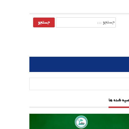
جستجو
برای:
صیه شده ها