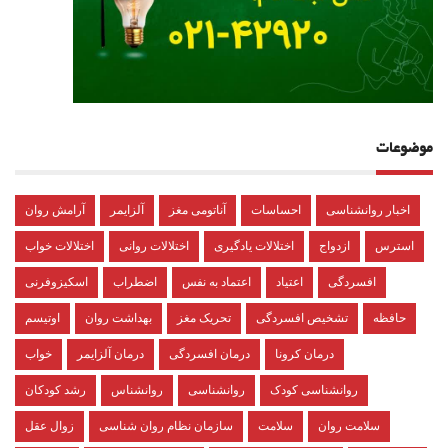
موضوعات
اخبار روانشناسی
احساسات
آناتومی مغز
آلزایمر
آرامش روان
استرس
ازدواج
اختلالات یادگیری
اختلالات روانی
اختلالات خواب
افسردگی
اعتیاد
اعتماد به نفس
اضطراب
اسکیزوفرنی
حافظه
تشخیص افسردگی
تحریک مغز
بهداشت روان
اوتیسم
درمان کرونا
درمان افسردگی
درمان آلزایمر
خواب
روانشناسی کودک
روانشناسی
روانشناس
رشد کودکان
سلامت روان
سلامت
سازمان نظام روان شناسی
زوال عقل