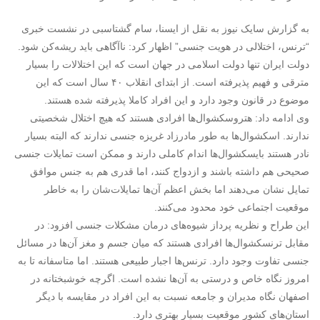
به گزارش سایک نیوز به نقل از ایسنا، سام گشتاسبی در نشست خبری
“ترنس، اختلالی در هویت جنسی” اظهار کرد: ناآگاهی باید ریشه‌کن شود.
دولت ایران تنها دولت اسلامی در جهان است که این اختلالات را بسیار
مترقی و فهیم پذیرفته است. از ابتدای انقلاب ۴۰ سال است که این
موضوع در قانون وجود دارد و این افراد کاملا پذیرفته شده هستند.
وی ادامه داد: هتروسکشوال‌ها افرادی هستند که هیچ اختلال شخصیتی
ندارند. اسکشوال‌ها به طور مادرزاد غریزه جنسی ندارند که البته بسیار
نادر هستند بایسکشوال‌ها اندام کاملی دارند و ممکن است تمایلات جنسی
صحیحی هم داشته باشند و ازدواج کنند، اما قدری هم به جنس موافق
تمایل نشان می‌دهند اما بخش اعظم آن‌ها تمایلات‌شان را به خاطر
موقعیت اجتماعی خود محدود می‌کنند.
این طراح و نظریه پرداز شیوه‌های درمان مشکلات جنسی افزود: در
مقابل ترنسکشوال‌ها افرادی هستند که میان جسم و مغز آن‌ها در مسائل
جنسی تفاوت وجود دارد. ترنس‌ها اجبار طبیعی هستند. اما متاسفانه تا به
امروز نگاه خاص و درستی به آن‌ها نشده است. اگرچه خوشبختانه در
اصفهان نگاه مدیران و جامعه نسبت به این افراد در مقایسه با دیگر
استان‌های کشور موقعیت بسیار بهتری دارد.