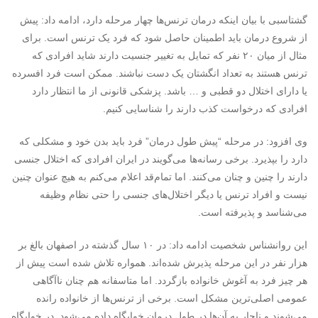
گشتاسبی با بیان اینکه درمان ترنس‌ها چهار مرحله دارد، ادامه داد: پیش
از شروع درمان باید اطمینان حاصل شود که فرد یک ترنس است. برای
مثال از میان ۲۰ نفر که تمایل به تغییر جنسیت دارند شاید افرادی که
ترنس هستند به تعداد انگشتان یک دست نباشند. ممکن است فرد افسرده
یا دارای اختلال دو قطبی و … باشد. پزشکی قانونی از ما انتظار دارد
افرادی که درخواست کذب دارند را شناسایی کنیم.
وی افزود: در مرحله “پیش طول درمان” فرد باید بدن خود و مشکلی که
دارد را بپذیرد. برخی رسانه‌ها می‌گویند در ایران افرادی که اختلال جنسی
دارند را چنین و چنان می‌کنند. اما تمام‌قد اعلام می‌کنم به هیچ عنوان چنین
نیست و افراد ترنس یا دیگر اختلال‌های جنسی را حتی نظام وظیفه
می‌شناسد و پذیرفته است.
این روانشناس شخصیت ادامه داد: در ۱۰ سال گذشته در اصفهان بالغ بر
هزار نفر در این مرحله پذیرش شده‌اند. همواره تلاش شده است پیش از
هر چیز فرد به آغوش خانواده بازگردد. اما متاسفانه هم چنان ناآگاهی
عمومی اصلی‌ترین مشکل است. برخی از ترنس‌ها از خانواده رانده
می‌شوند و ناچار به آن‌ها در طول درمان خوابگاه داده می‌شود. در خوابگاه