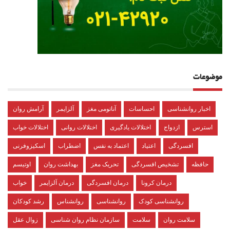
موضوعات
اخبار روانشناسی
احساسات
آناتومی مغز
آلزایمر
آرامش روان
استرس
ازدواج
اختلالات یادگیری
اختلالات روانی
اختلالات خواب
افسردگی
اعتیاد
اعتماد به نفس
اضطراب
اسکیزوفرنی
حافظه
تشخیص افسردگی
تحریک مغز
بهداشت روان
اوتیسم
درمان کرونا
درمان افسردگی
درمان آلزایمر
خواب
روانشناسی کودک
روانشناسی
روانشناس
رشد کودکان
سلامت روان
سلامت
سازمان نظام روان شناسی
زوال عقل