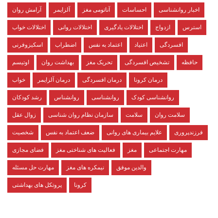
اخبار روانشناسی
احساسات
آناتومی مغز
آلزایمر
آرامش روان
استرس
ازدواج
اختلالات یادگیری
اختلالات روانی
اختلالات خواب
افسردگی
اعتیاد
اعتماد به نفس
اضطراب
اسکیزوفرنی
حافظه
تشخیص افسردگی
تحریک مغز
بهداشت روان
اوتیسم
درمان کرونا
درمان افسردگی
درمان آلزایمر
خواب
روانشناسی کودک
روانشناسی
روانشناس
رشد کودکان
سلامت روان
سلامت
سازمان نظام روان شناسی
زوال عقل
فرزندپروری
علایم بیماری های روانی
ضعف اعتماد به نفس
شخصیت
مهارت اجتماعی
مغز
فعالیت های شناختی مغز
فضای مجازی
والدین موفق
نیمکره های مغز
مهارت حل مسئله
کرونا
پروتکل های بهداشتی