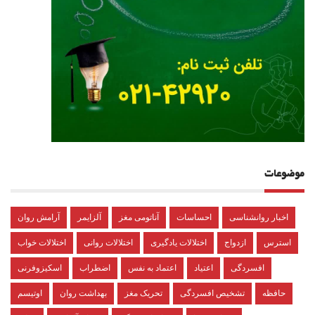
موضوعات
اخبار روانشناسی
احساسات
آناتومی مغز
آلزایمر
آرامش روان
استرس
ازدواج
اختلالات یادگیری
اختلالات روانی
اختلالات خواب
افسردگی
اعتیاد
اعتماد به نفس
اضطراب
اسکیزوفرنی
حافظه
تشخیص افسردگی
تحریک مغز
بهداشت روان
اوتیسم