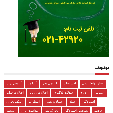
موضوعات
اخبار روانشناسی
احساسات
آناتومی مغز
آلزایمر
آرامش روان
استرس
ازدواج
اختلالات یادگیری
اختلالات روانی
اختلالات خواب
افسردگی
اعتیاد
اعتماد به نفس
اضطراب
اسکیزوفرنی
حافظه
تشخیص افسردگی
تحریک مغز
بهداشت روان
اوتیسم