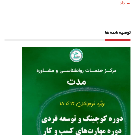
نوشته
→
داد
توصیه شده ها