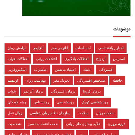
موضوعات
اخبار روانشناسی
احساسات
آناتومی مغز
آلزایمر
آرامش روان
استرس
ازدواج
اختلالات یادگیری
اختلالات روانی
اختلالات خواب
افسردگی
اعتیاد
اعتماد به نفس
اضطراب
اسکیزوفرنی
حافظه
تشخیص افسردگی
تحریک مغز
بهداشت روان
اوتیسم
درمان کرونا
درمان افسردگی
درمان آلزایمر
خواب
روانشناسی کودک
روانشناسی
روانشناس
رشد کودکان
سلامت روان
سلامت
سازمان نظام روان شناسی
زوال عقل
فرزندپروری
علایم بیماری های روانی
ضعف اعتماد به نفس
شخصیت
مهارت اجتماعی
مغز
فعالیت های شناختی مغز
فضای مجازی